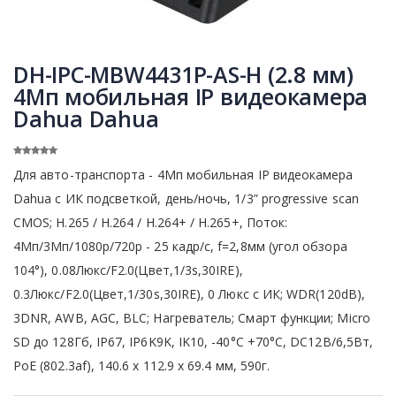
DH-IPC-MBW4431P-AS-H (2.8 мм)
4Мп мобильная IP видеокамера
Dahua Dahua
Для авто-транспорта - 4Мп мобильная IP видеокамера
Dahua с ИК подсветкой, день/ночь, 1/3” progressive scan
CMOS; H.265 / H.264 / H.264+ / H.265+, Поток:
4Мп/3Мп/1080р/720p - 25 кадр/с, f=2,8мм (угол обзора
104°), 0.08Люкс/F2.0(Цвет,1/3s,30IRE),
0.3Люкс/F2.0(Цвет,1/30s,30IRE), 0 Люкс с ИК; WDR(120dB),
3DNR, AWB, AGC, BLC; Нагреватель; Смарт функции; Micro
SD до 128Гб, IP67, IP6K9K, IK10, -40°С +70°С, DC12В/6,5Вт,
PoE (802.3af), 140.6 x 112.9 x 69.4 мм, 590г.