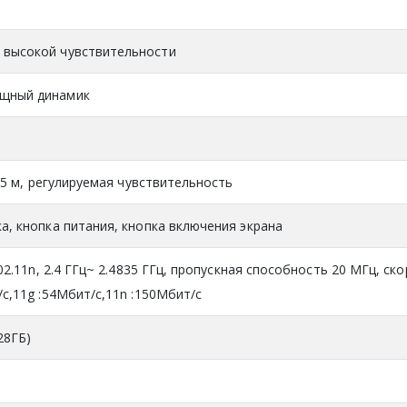
 высокой чувствительности
щный динамик
2,5 м, регулируемая чувствительность
а, кнопка питания, кнопка включения экрана
802.11n, 2.4 ГГц~ 2.4835 ГГц, пропускная способность 20 МГц, ск
/с,11g :54Mбит/с,11n :150Mбит/с
28ГБ)