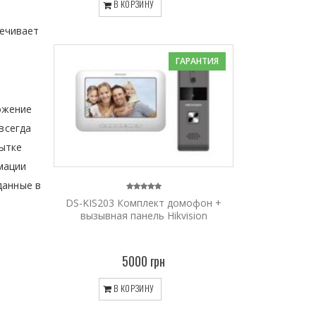
В КОРЗИНУ
печивает
ГАРАНТИЯ
ожение
всегда
пытке
мации
данные в
DS-KIS203 Комплект домофон +
вызывная панель Hikvision
5000 грн
В КОРЗИНУ