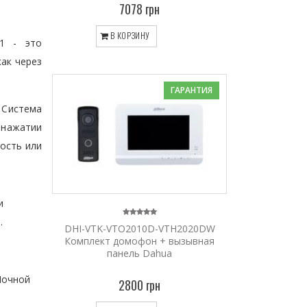
7078 грн
В КОРЗИНУ
1 - это
ак через
ГАРАНТИЯ
 Система
 нажатии
ость или
и
.
DHI-VTK-VTO2010D-VTH2020DW
Комплект домофон + вызывная
панель Dahua
Ночной
2800 грн