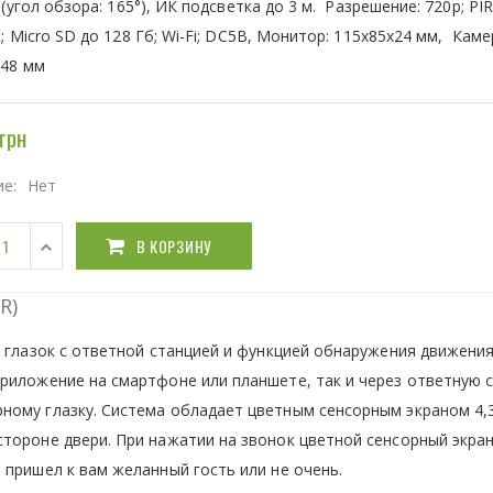
 (угол обзора: 165°), ИК подсветка до 3 м. Разрешение: 720р; PIR
; Micro SD до 128 Гб; Wi-Fi; DC5В, Монитор: 115x85x24 мм, Каме
x48 мм
грн
ие:
Нет
В КОРЗИНУ
R)
i глазок с ответной станцией и функцией обнаружения движения
риложение на смартфоне или планшете, так и через ответную 
ому глазку. Система обладает цветным сенсорным экраном 4,3
тороне двери. При нажатии на звонок цветной сенсорный экра
 пришел к вам желанный гость или не очень.