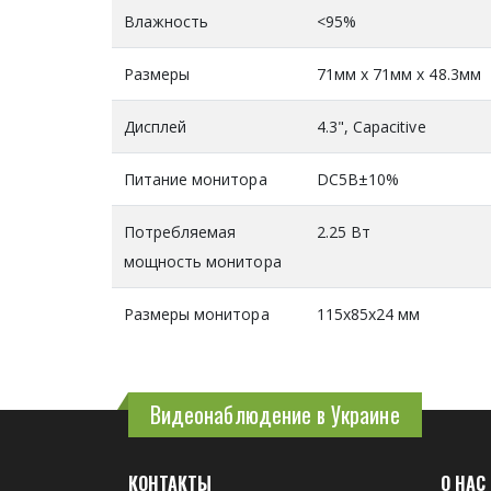
Влажность
<95%
Размеры
71мм x 71мм x 48.3мм
Дисплей
4.3", Capacitive
Питание монитора
DC5В±10%
Потребляемая
2.25 Вт
мощность монитора
Размеры монитора
115x85x24 мм
Видеонаблюдение в Украине
КОНТАКТЫ
О НАС