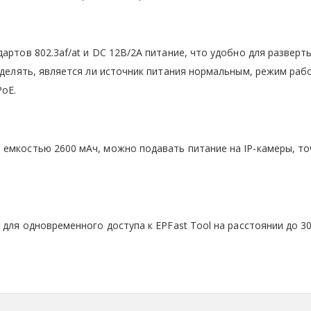
артов 802.3af/at и DC 12В/2A питание, что удобно для разверт
еделять, является ли источник питания нормальным, режим раб
PoE.
 емкостью 2600 мАч, можно подавать питание на IP-камеры, то
 для одновременного доступа к EPFast Tool на расстоянии до 3