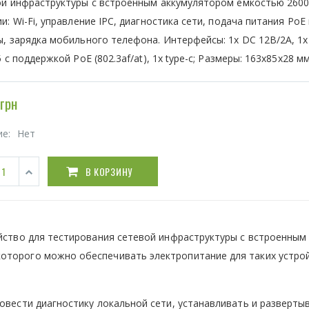
ой инфраструктуры с встроенным аккумулятором емкостью 2600
и: Wi-Fi, управление IPC, диагностика сети, подача питания PoE
, зарядка мобильного телефона. Интерфейсы: 1х DC 12В/2A, 1x
5 с поддержкой PoE (802.3af/at), 1x type-c; Размеры: 163х85х28 м
грн
ие:
Нет
В КОРЗИНУ
ойство для тестирования сетевой инфраструктуры с встроенным
оторого можно обеспечивать электропитание для таких устрой
ровести диагностику локальной сети, устанавливать и разверты