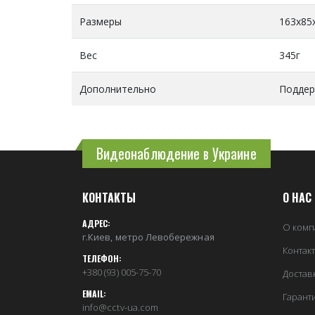
Размеры
163x85
Вес
345г
Дополнительно
Поддер
Видеонаблюдение в Украине
КОНТАКТЫ
О НАС
АДРЕС:
О комп
г.Киев, метро Левобережная
Контак
ТЕЛЕФОН:
+380 (93) 005-75-70
Достав
EMAIL:
Гарант
info@cctv-ua.com