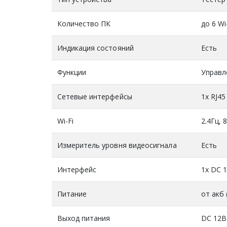
Количество ПК
до 6 Wi
Индикация состояний
Есть
Функции
Управл
Сетевые интерфейсы
1х RJ45
Wi-Fi
2.4Гц, 
Измеритель уровня видеосигнала
Есть
Интерфейc
1x DC 1
Питание
от акб
Выход питания
DC 12В 