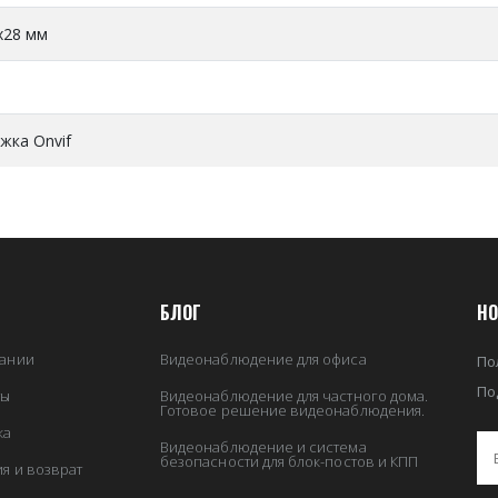
x28 мм
жка Onvif
БЛОГ
НО
ании
Видеонаблюдение для офиса
По
По
ты
Видеонаблюдение для частного дома.
Готовое решение видеонаблюдения.
ка
Видеонаблюдение и система
безопасности для блок-постов и КПП
ия и возврат