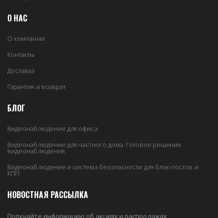
О НАС
О компании
Контакты
Доставка
Гарантия и возврат
БЛОГ
Видеонаблюдение для офиса
Видеонаблюдение для частного дома. Готовое решение
видеонаблюдения.
Видеонаблюдение и система безопасности для блок-постов и
КПП
НОВОСТНАЯ РАССЫЛКА
Получайте информацию об акциях и распродажах