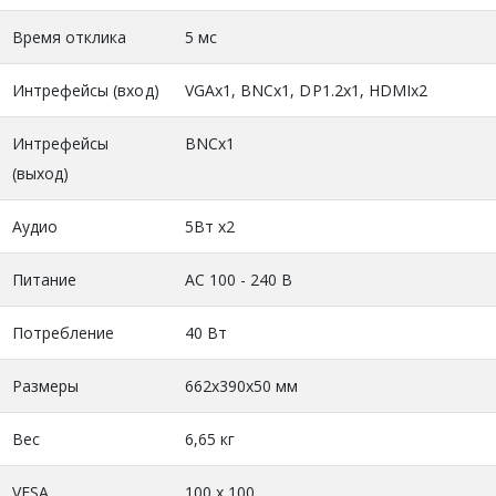
Время отклика
5 мс
Интрефейсы (вход)
VGAx1, BNCx1, DP1.2x1, HDMIx2
Интрефейсы
BNCх1
(выход)
Аудио
5Вт х2
Питание
АС 100 - 240 В
Потребление
40 Вт
Размеры
662х390х50 мм
Вес
6,65 кг
VESA
100 x 100