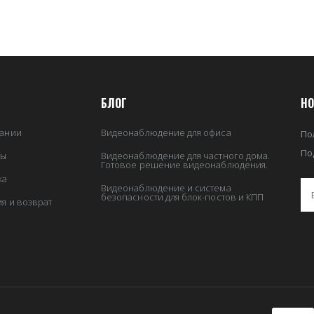
БЛОГ
НО
ании
Видеонаблюдение для офиса
По
По
ты
Видеонаблюдение для частного дома.
Готовое решение видеонаблюдения.
ка
Видеонаблюдение и система
безопасности для блок-постов и КПП
ия и возврат