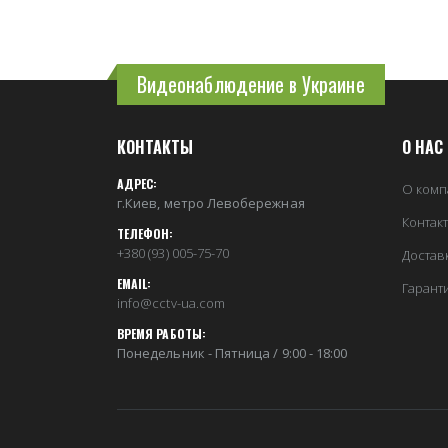
Видеонаблюдение в Украине
КОНТАКТЫ
О НАС
АДРЕС:
О комп
г.Киев, метро Левобережная
Контак
ТЕЛЕФОН:
+380 (93) 005-75-70
Достав
EMAIL:
Гарант
info@cctv-ua.com
ВРЕМЯ РАБОТЫ:
Понедельник - Пятница / 9:00 - 18:00