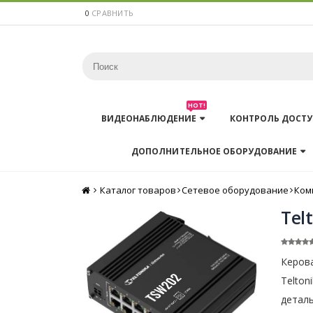
0
СРАВНИТЬ
HOT!
ВИДЕОНАБЛЮДЕНИЕ
КОНТРОЛЬ ДОСТУ
ДОПОЛНИТЕЛЬНОЕ ОБОРУДОВАНИЕ
Каталог товаров
Главная
Сетевое оборудование
Ком
Tel
Керов
Telton
детал