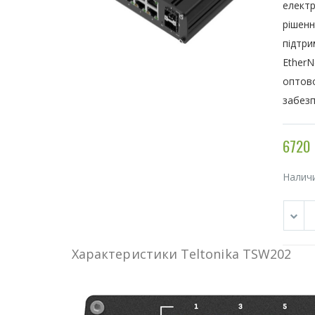
електр
рішенн
підтри
EtherN
оптово
забезп
6720 
Налич
Характеристики Teltonika TSW202