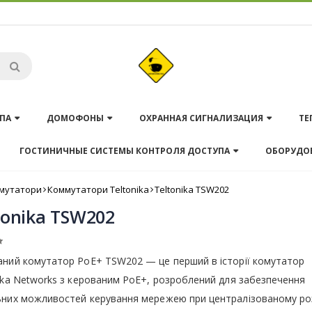
ПА
ДОМОФОНЫ
ОХРАННАЯ СИГНАЛИЗАЦИЯ
ТЕ
ГОСТИНИЧНЫЕ СИСТЕМЫ КОНТРОЛЯ ДОСТУПА
ОБОРУДО
мутатори
Коммутатори Teltonika
Teltonika TSW202
tonika TSW202
аний комутатор PoE+ TSW202 — це перший в історії комутатор
ika Networks з керованим PoE+, розроблений для забезпечення
ьних можливостей керування мережею при централізованому роз