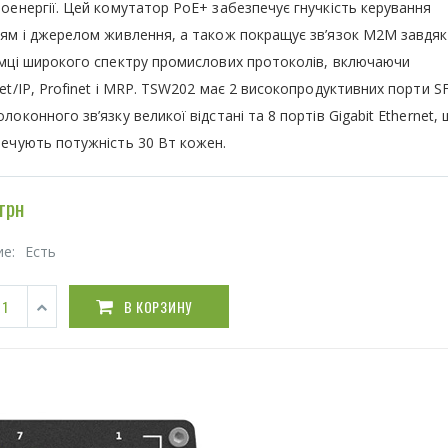
оенергії. Цей комутатор PoE+ забезпечує гнучкість керування
ям і джерелом живлення, а також покращує зв’язок M2M завдя
мці широкого спектру промислових протоколів, включаючи
et/IP, Profinet і MRP. TSW202 має 2 високопродуктивних порти S
локонного зв’язку великої відстані та 8 портів Gigabit Ethernet,
ечують потужність 30 Вт кожен.
грн
ие:
Есть
В КОРЗИНУ