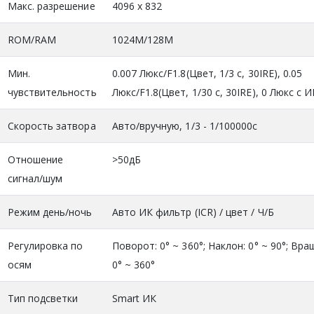
Макс. разрешение
4096 х 832
ROM/RAM
1024M/128M
Мин.
0.007 Люкс/F1.8(Цвет, 1/3 с, 30IRE), 0.05
чувствительность
Люкс/F1.8(Цвет, 1/30 с, 30IRE), 0 Люкс с И
Скорость затвора
Авто/вручную, 1/3 - 1/100000с
Отношение
>50дБ
сигнал/шум
Режим день/ночь
Авто ИК фильтр (ICR) / цвет / Ч/Б
Регулировка по
Поворот: 0° ~ 360°; Наклон: 0° ~ 90°; Вра
осям
0° ~ 360°
Тип подсветки
Smart ИК