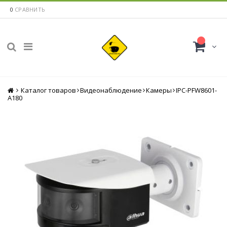
0
СРАВНИТЬ
Каталог товаров
Главная
Видеонаблюдение
Камеры
IPC-PFW8601-
A180