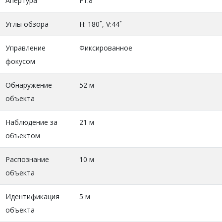
Апертура
F1.8
Углы обзора
H: 180˚, V:44˚
Управление
Фиксированное
фокусом
Обнаружение
52 м
объекта
Наблюдение за
21 м
объектом
Распознание
10 м
объекта
Идентификация
5 м
объекта