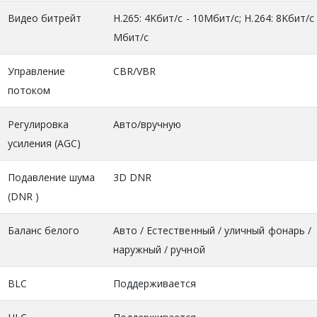
Видео битрейт
H.265: 4Kбит/с - 10Мбит/с; H.264: 8Kбит/с 
Мбит/с
Управление
CBR/VBR
потоком
Регулировка
Авто/вручную
усиления (AGC)
Подавление шума
3D DNR
(DNR )
Баланс белого
Авто / Естественный / уличный фонарь /
наружный / ручной
BLC
Поддерживается