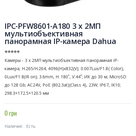
IPC-PFW8601-A180 3 x 2МП
мультиобъективная
панорамная IP-камера Dahua
Камеры - 3 x 2МП мультиобъективная панорамная IP-
камера; H.265/H.264; 4096(H)x832(V); 0.007Lux/F1.8( Color),
0Lux/F1.8(IR on); 3.6mm, H: 180˚, V:44˚; ИК до 30 м; MicroSD
до 128 Gb; AC24V, PoE (802.3at)(Class 4), 23W; IP67, IK10;
298.3×172.5×120.5 мм
0 грн
Наличие:
Есть