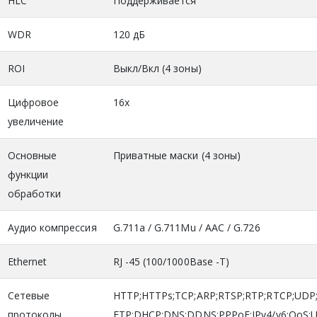
HLC
Поддерживается
WDR
120 дБ
ROI
Выкл/Вкл (4 зоны)
Цифровое
16x
увеличение
Основные
Приватные маски (4 зоны)
функции
обработки
Аудио компрессия
G.711a / G.711Mu / AAC / G.726
Ethernet
RJ -45 (100/1000Base -T)
Сетевые
HTTP;HTTPs;TCP;ARP;RTSP;RTP;RTCP;UDP
протоколы
FTP;DHCP;DNS;DDNS;PPPoE;IPv4/v6;QoS;U