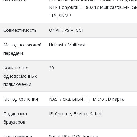
NTP;Bonjour;IEEE 802.1x;Multicast;ICMP;IG
TLS; SNMP
Совместимость
ONVIF, PSIA, CGI
Метод потоковой
Unicast / Multicast
передачи
Количество
20
одновременных
подключений
Метод хранения
NAS, Локальный ПК, Micro SD карта
Поддержка
IE, Chrome, Firefox, Safari
браузеров
Программное
Smart PSS, DSS, Easy4ip