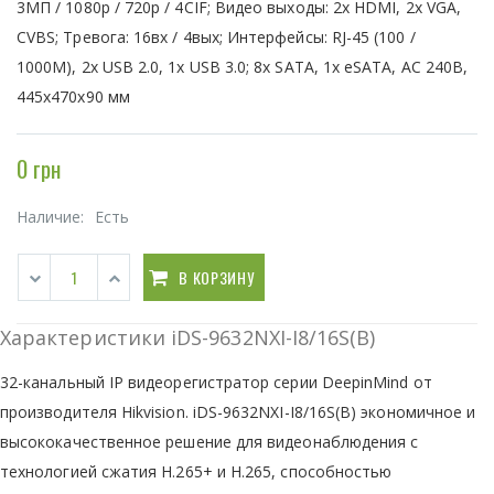
3МП / 1080p / 720p / 4CIF; Видео выходы: 2x HDMI, 2x VGA,
CVBS; Тревога: 16вх / 4вых; Интерфейсы: RJ-45 (100 /
1000М), 2x USB 2.0, 1x USB 3.0; 8х SATA, 1x eSATA, AC 240В,
445х470х90 мм
0 грн
Наличие:
Есть
В КОРЗИНУ
Характеристики iDS-9632NXI-I8/16S(B)
32-канальный IP видеорегистратор cерии DeepinMind от
производителя Hikvision. iDS-9632NXI-I8/16S(B) экономичное и
высококачественное решение для видеонаблюдения с
технологией сжатия H.265+ и H.265, способностью