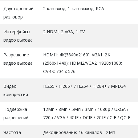
Двусторонний
2-кан вход, 1-кан выход, RCA
разговор
Интерфейсы
2 HDMI, 2 VGA, 1 TV
видео выхода
Разрешение
HDMI1: 4K(3840x2160); VGA1: 2K
видео выхода
(2560x1440); HDMI2/VGA2: 1920x1080;
CVBS: 704 x 576
Видео
H.265 / H.265+ / H.264 / H.264+ / MPEG4
компрессия
Поддержка
12Мп / 8Мп / 5Мп / 3Мп / 1080p / UXGA /
разрешений
720p / VGA / 4CIF / DCIF / 2CIF / CIF / QCIF
Частота
Декодирование: 16 каналов - 2Мп