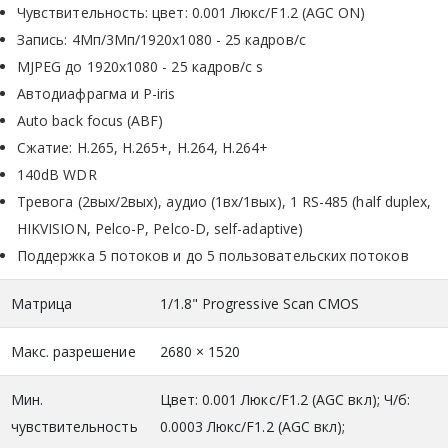
Чувствительность: цвет: 0.001 Люкс/F1.2 (AGC ON)
Запись: 4Мп/3Мп/1920х1080 - 25 кадров/с
MJPEG до 1920х1080 - 25 кадров/с s
Автодиафрагма и P-iris
Auto back focus (ABF)
Сжатие: H.265, H.265+, H.264, H.264+
140dB WDR
Тревога (2вых/2вых), аудио (1вх/1вых), 1 RS-485 (half duplex,
HIKVISION, Pelco-P, Pelco-D, self-adaptive)
Поддержка 5 потоков и до 5 пользовательских потоков
Матрица
1/1.8" Progressive Scan CMOS
Макс. разрешение
2680 × 1520
Мин.
Цвет: 0.001 Люкс/F1.2 (AGC вкл); Ч/б:
чувствительность
0.0003 Люкс/F1.2 (AGC вкл);