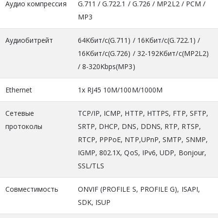
Аудио компрессия
G.711 / G.722.1 / G.726 / MP2L2 / PCM /
MP3
Аудиобитрейт
64Kбит/с(G.711) / 16Kбит/с(G.722.1) /
16Kбит/с(G.726) / 32-192Kбит/с(MP2L2)
/ 8-320Kbps(MP3)
Ethernet
1x RJ45 10M/100M/1000М
Сетевые
TCP/IP, ICMP, HTTP, HTTPS, FTP, SFTP,
протоколы
SRTP, DHCP, DNS, DDNS, RTP, RTSP,
RTCP, PPPoE, NTP,UPnP, SMTP, SNMP,
IGMP, 802.1X, QoS, IPv6, UDP, Bonjour,
SSL/TLS
Совместимость
ONVIF (PROFILE S, PROFILE G), ISAPI,
SDK, ISUP