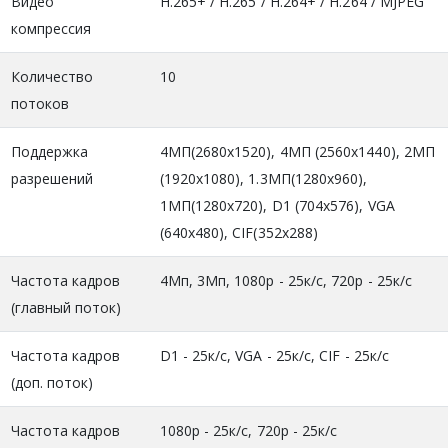
Видео
H.265+ / H.265 / H.264+ / H.264 / MJPEG
компрессия
Количество
10
потоков
Поддержка
4МП(2680х1520), 4MП (2560x1440), 2МП
разрешений
(1920x1080), 1.3MП(1280x960),
1МП(1280x720), D1 (704x576), VGA
(640x480), CIF(352x288)
Частота кадров
4Мп, 3Мп, 1080р - 25к/с, 720р - 25к/с
(главный поток)
Частота кадров
D1 - 25к/c, VGA - 25к/с, CIF - 25к/с
(доп. поток)
Частота кадров
1080р - 25к/с, 720р - 25к/с