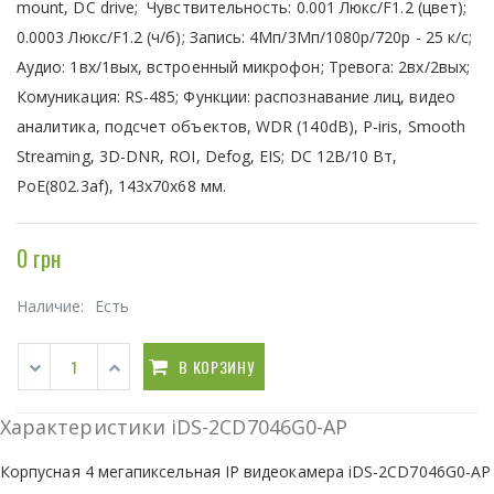
mount, DC drive; Чувствительность: 0.001 Люкс/F1.2 (цвет);
0.0003 Люкс/F1.2 (ч/б); Запись: 4Мп/3Мп/1080р/720p - 25 к/с;
Аудио: 1вх/1вых, встроенный микрофон; Тревога: 2вх/2вых;
Комуникация: RS-485; Функции: распознавание лиц, видео
аналитика, подсчет объектов, WDR (140dB), P-iris, Smooth
Streaming, 3D-DNR, ROI, Defog, EIS; DC 12В/10 Вт,
PoE(802.3af), 143х70х68 мм.
0 грн
Наличие:
Есть
В КОРЗИНУ
Характеристики iDS-2CD7046G0-AP
Корпусная 4 мегапиксельная IP видеокамера iDS-2CD7046G0-AP