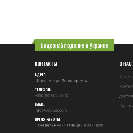
Видеонаблюдение в Украине
КОНТАКТЫ
О НАС
АДРЕС:
О комп
г.Киев, метро Левобережная
Контак
ТЕЛЕФОН:
+380 (93) 005-75-70
Достав
EMAIL:
Гарант
info@cctv-ua.com
ВРЕМЯ РАБОТЫ:
Понедельник - Пятница / 9:00 - 18:00