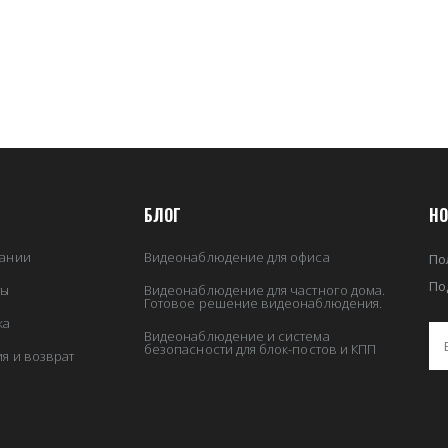
БЛОГ
НО
ании
Видеонаблюдение для офиса
По
По
ты
Видеонаблюдение для частного дома.
Готовое решение видеонаблюдения.
ка
Видеонаблюдение и система
безопасности для блок-постов и КПП
ия и возврат