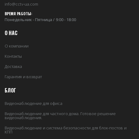
info@cctv-ua.com
ВРЕМЯ РАБОТЫ:
Понедельник - Пятница / 9:00 - 18:00
О НАС
О компании
Контакты
Доставка
Гарантия и возврат
БЛОГ
Видеонаблюдение для офиса
Видеонаблюдение для частного дома. Готовое решение
видеонаблюдения.
Видеонаблюдение и система безопасности для блок-постов и
КПП