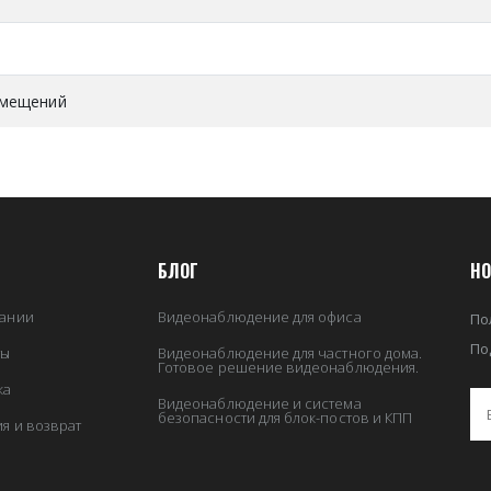
омещений
БЛОГ
НО
ании
Видеонаблюдение для офиса
По
По
ты
Видеонаблюдение для частного дома.
Готовое решение видеонаблюдения.
ка
Видеонаблюдение и система
безопасности для блок-постов и КПП
ия и возврат