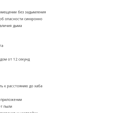
помещении без задымления
 об опасности синхронно
наличия дыма
га
дом от 12 секунд
ть к расстоянию до хаба
м приложении
от пыли