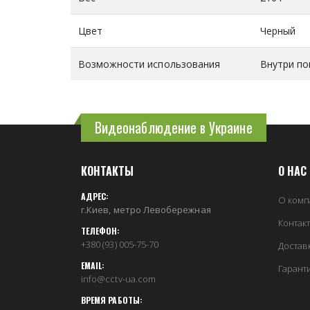
Цвет
Черный
Возможности использования
Внутри п
Видеонаблюдение в Украине
КОНТАКТЫ
О НАС
АДРЕС:
О комп
г.Киев, метро Левобережная
Контак
ТЕЛЕФОН:
+380 (93) 005-75-70
Достав
EMAIL:
Гарант
info@cctv-ua.com
ВРЕМЯ РАБОТЫ: