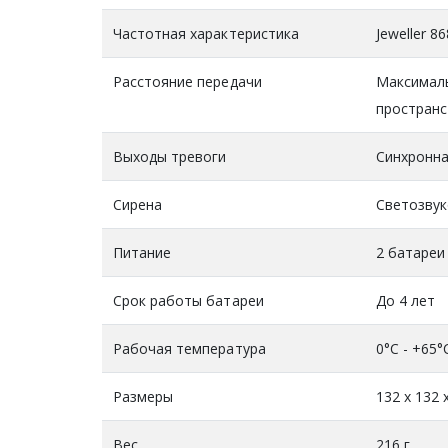
Частотная характеристика
Jeweller 
Расстояние передачи
Максималь
пространс
Выходы тревоги
Синхронна
Сирена
Светозвук
Питание
2 батареи
Срок работы батареи
До 4 лет
Рабочая температура
0°С - +65
Размеры
132 х 132 
Вес
216 г