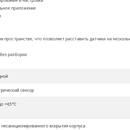
ирования и настройки
льное приложение
и
ом пространстве, что позволяет расставить датчики на несколь
 без разборки
дной
рический сенсор
до +65°С
 несанкционированного вскрытия корпуса