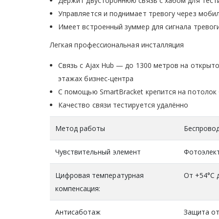
Держит двустороннюю связь с хабом для тест
Управляется и поднимает тревогу через моби
Имеет встроенный зуммер для сигнала тревог
Легкая профессиональная инсталляция
Связь с Ajax Hub — до 1300 метров на открыт
этажах бизнес-центра
С помощью SmartBracket крепится на потолок
Качество связи тестируется удалённо
Метод работы
Беспрово
Чувствительный элемент
Фотоэлект
Цифровая температурная
От +54°С 
компенсация:
Антисаботаж
Защита от