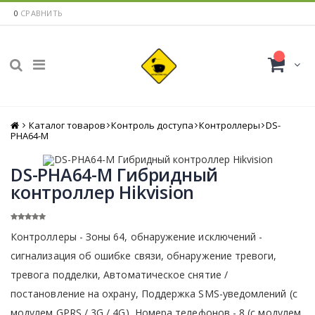
0
СРАВНИТЬ
Каталог товаров
Главная
Контроль доступа
Контроллеры
DS-
PHA64-M
DS-PHA64-M Гибридный
контроллер Hikvision
Контроллеры - Зоны 64, обнаружение исключений -
сигнализация об ошибке связи, обнаружение тревоги,
тревога подделки, Автоматическое снятие /
постановление на охрану, Поддержка SMS-уведомлений (с
модулем GPRS / 3G / 4G), Номера телефонов - 8 (с модулем