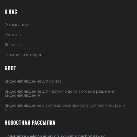
О НАС
О компании
Контакты
Доставка
Гарантия и возврат
БЛОГ
Видеонаблюдение для офиса
Видеонаблюдение для частного дома. Готовое решение
видеонаблюдения.
Видеонаблюдение и система безопасности для блок-постов и
КПП
НОВОСТНАЯ РАССЫЛКА
Получайте информацию об акциях и распродажах