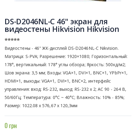
DS-D2046NL-C 46" экран для
видеостены Hikvision Hikvision
Видеостены - 46" ЖК-дисплей DS-D2046NL-C Nikvision.
Матрица: S-PVA; Разрешение: 1920×1080; Горизонтальный:
178°, вертикальный: 178° углы обзора; Яркость: 500кд/м2;
Шов экрана: 3,5 мм; Входы: VGA×1, DVI×1, BNC×1, YPbPr×1,
HDMI×1, выходы: VGA×1, DVI×1, BNC×2, интерфейс
управления: вход: RS-232, выход: RS-232 х 2; АС 90 - 264 В,
50/60Гц; Температура: 0°C ~ 40°C; Влажность: 10% - 85%;
Размер: 1022.08 х 576,67 х 120,3мм
0 грн