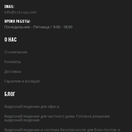
EMAIL:
info@cctv-ua.com
ВРЕМЯ РАБОТЫ:
Понедельник - Пятница / 9:00 - 18:00
О НАС
О компании
Контакты
Доставка
Гарантия и возврат
БЛОГ
Видеонаблюдение для офиса
Видеонаблюдение для частного дома. Готовое решение
видеонаблюдения.
Видеонаблюдение и система безопасности для блок-постов и