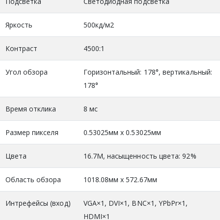
Подсветка
Светодиодная подсветка
Яркость
500кд/м2
Контраст
4500:1
Угол обзора
Горизонтальный: 178°, вертикальный:
178°
Время отклика
8 мс
Размер пикселя
0.53025мм х 0.53025мм
Цвета
16.7M, насыщенность цвета: 92%
Область обзора
1018.08мм х 572.67мм
Интрефейсы (вход)
VGA×1, DVI×1, BNC×1, YPbPr×1,
HDMI×1