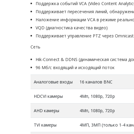
Поддержка событий VCA (Video Content Analyti
Поддерживает пересечения линий, обнаружен
Наложение информации VCA в режиме реально
VQD (диагностика качества видео)
Поддерживает управление PTZ через Omnicast
Сеть
Hik-Connect & DDNS (динамическая система д
96 Мб/с входящий и исходящий поток
Аналоговые входы
16 каналов BNC
HDCVI камеры
4Мп, 1080р, 720p
AHD камеры
4Мп, 1080р, 720p
TVI камеры
4МП, 3МП (только 1-4 кан