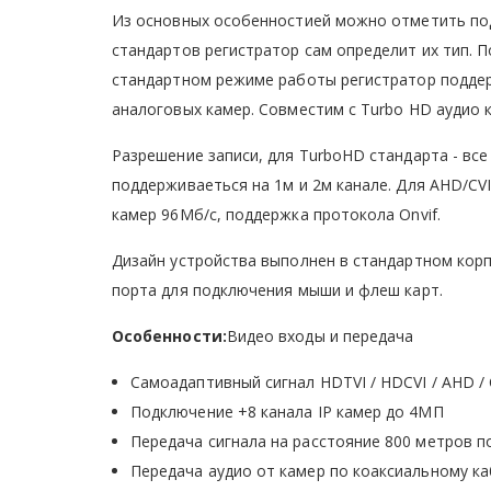
Из основных особенностией можно отметить подд
стандартов регистратор сам определит их тип. 
стандартном режиме работы регистратор поддерж
аналоговых камер. Совместим с Turbo HD аудио 
Разрешение записи, для TurboHD стандарта - вс
поддерживаеться на 1м и 2м канале. Для AHD/CV
камер 96Мб/с, поддержка протокола Onvif.
Дизайн устройства выполнен в стандартном корпу
порта для подключения мыши и флеш карт.
Особенности:
Видео входы и передача
Самоадаптивный сигнал HDTVI / HDCVI / AHD /
Подключение +8 канала IP камер до 4МП
Передача сигнала на расстояние 800 метров п
Передача аудио от камер по коаксиальному к