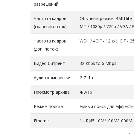
разрешений
Частота кадров
Обычный режим: 4МП lite - 1
(главный поток)
МП / 1080p / 720p / VGA / W
Частота кадров
WD1 / 4CIF - 12 к/с; CIF - 2
(доп. поток)
Видео битрейт
32 Kbps to 6 Mbps
Аудио компрессия
G.711u
Просмотр архива
4/8/16
Режим поиска
Умный поиск для эффекти
Ethernet
1 - RJ45 10M/100M/1000M