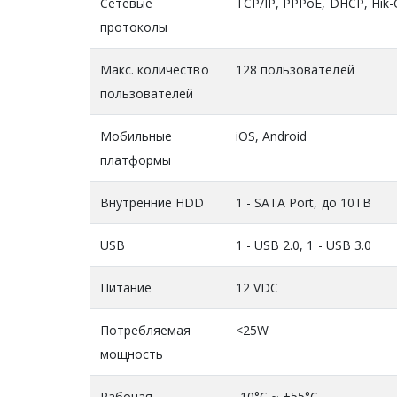
Сетевые
TCP/IP, PPPoE, DHCP, Hik
протоколы
Макс. количество
128 пользователей
пользователей
Мобильные
iOS, Android
платформы
Внутренние HDD
1 - SATA Port, до 10TB
USB
1 - USB 2.0, 1 - USB 3.0
Питание
12 VDC
Потребляемая
<25W
мощность
Рабочая
-10°C ~ +55°C