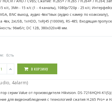
/ HDCVI / AHD / CVBS; Сжатие: H.265+ / H.265 / H.264+ / H.264; Зап
15 к/с, 3Мп - 15 к/с (1 - 4 каналы), 1080р/720р - 25 к/с; Интерфейс
VGA, BNC выход, аудио 4вх/1вых (аудио с камер по коаксиалу),
а 4вх, 2хUSB, 1хHDD, 1xRJ45 (1000M), RS-485; Входящая пропуск
ность: 96мб/с; DC 12В, 380x320x48 мм.
ие:
Есть
В КОРЗИНУ
dio, 4alarm)
ор cерии Value от производителя Hikvision. DS-7216HQHI-K1(S)(
ние для видеонаблюдения с технологией сжатия H.265 Pro+ и H.