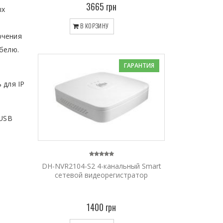
3665 грн
ых
В КОРЗИНУ
ючения
белю.
ГАРАНТИЯ
 для IP
 USB
DH-NVR2104-S2 4-канальный Smart
сетевой видеорегистратор
1400 грн