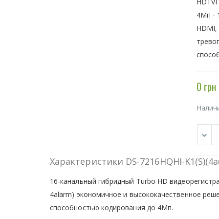
HDTVI 
4Мп - 
HDMI, 
тревог
способ
0 грн
Налич
Характеристики DS-7216HQHI-K1(S)(4au
16-канальный гибридный Turbo HD видеорегистрат
4alarm) экономичное и высококачественное реше
способностью кодирования до 4Мп.