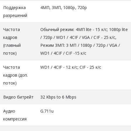
Поддержка
4МП, 3МП, 1080p, 720p
разрешений
Частота
Обычный режим: 4МП lite - 15 к/с; 1080p lite
кадров
/ 720p / WD1 / 4CIF / VGA / CIF - 25 к/с,
(главный
Режим 3МП: 3 МП / 1080p / 720p / VGA /
поток)
WD1 / 4CIF / CIF -15 к/с
Частота
WD1 / 4CIF - 12 к/с; CIF - 25 к/с
кадров (доп.
поток)
Видео битрейт
32 Kbps to 6 Mbps
Аудио
G.711u
компрессия