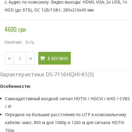
с; Аудио по коаксиалу. Видео выходы: HDMI, VGA; 2х USB, 1х
HDD (до 6ТБ), DC 12В/15Вт, 285х210х45 мм.
4600 грн
Наличие:
Есть
В КОРЗИНУ
Характеристики DS-7116HQHI-K1(S)
Особенности:
Самоадаптивный входной сигнал HDTVI / HDCVI / AHD / CVBS
/ IP
Передача на большие расстояния по UTP и коаксиальному
кабелю: макс. 800 м для 1080p и 1200 м для сигнала HDTVI
720p