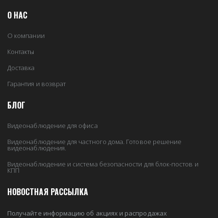
О НАС
О компании
Контакты
Доставка
Гарантия и возврат
БЛОГ
Видеонаблюдение для офиса
Видеонаблюдение для частного дома. Готовое решение
видеонаблюдения.
Видеонаблюдение и система безопасности для блок-постов и
КПП
НОВОСТНАЯ РАССЫЛКА
Получайте информацию об акциях и распродажах