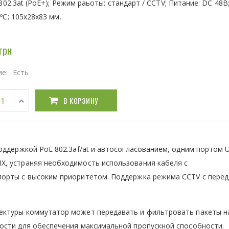
 802.3at (PoE+); Режим раьоты: стандарт / CCTV; Питание: DC 48В;
ºC; 105x28x83 мм.
грн
ие:
Есть
В КОРЗИНУ
ддержкой PoE 802.3af/at и автосогласованием, одним портом Up
, устраняя необходимость использования кабеля с
орты с высоким приоритетом. Поддержка режима CCTV с перед
ектуры коммутатор может передавать и фильтровать пакеты н
ости для обеспечения максимальной пропускной способности.