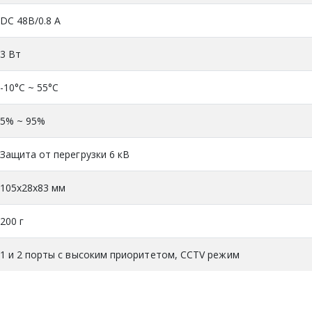
DC 48В/0.8 A
3 Вт
-10°C ~ 55°C
5% ~ 95%
Защита от перегрузки 6 кВ
105х28х83 мм
200 г
1 и 2 порты с высоким приоритетом, CCTV режим