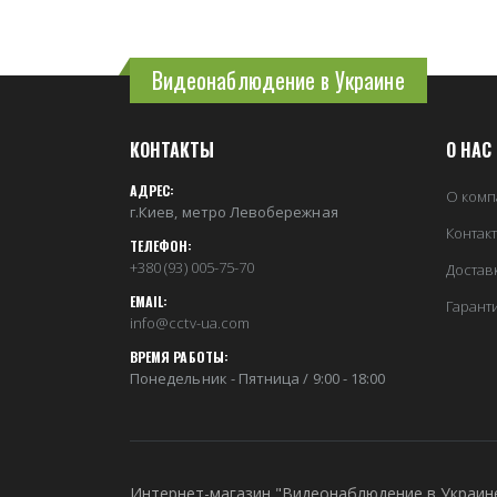
Видеонаблюдение в Украине
КОНТАКТЫ
О НАС
АДРЕС:
О комп
г.Киев, метро Левобережная
Контак
ТЕЛЕФОН:
+380 (93) 005-75-70
Достав
EMAIL:
Гарант
info@cctv-ua.com
ВРЕМЯ РАБОТЫ:
Понедельник - Пятница / 9:00 - 18:00
Интернет-магазин "Видеонаблюдение в Украин