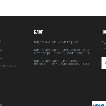
БЛОГ
НО
ании
Видеонаблюдение для офиса
По
По
ты
Видеонаблюдение для частного дома.
Готовое решение видеонаблюдения.
ка
Видеонаблюдение и система
безопасности для блок-постов и КПП
ия и возврат
е"