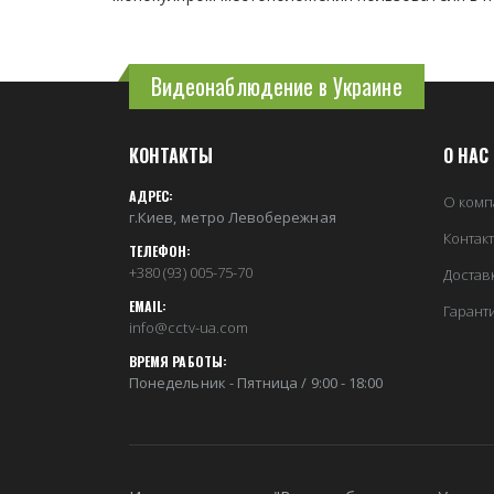
Видеонаблюдение в Украине
КОНТАКТЫ
О НАС
АДРЕС:
О комп
г.Киев, метро Левобережная
Контак
ТЕЛЕФОН:
+380 (93) 005-75-70
Достав
EMAIL:
Гарант
info@cctv-ua.com
ВРЕМЯ РАБОТЫ:
Понедельник - Пятница / 9:00 - 18:00