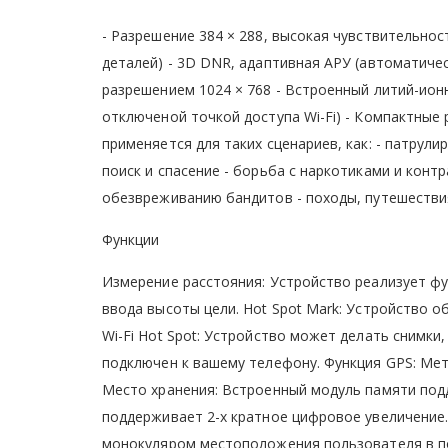
- Разрешение 384 × 288, высокая чувствительност
деталей) - 3D DNR, адаптивная АРУ (автоматичес
разрешением 1024 × 768 - Встроенный литий-ион
отключеной точкой доступа Wi-Fi) - Компактные
применяется для таких сценариев, как: - патру
поиск и спасение - борьба с наркотиками и конт
обезвреживанию бандитов - походы, путешествия,
Функции
Измерение расстояния: Устройство реализует фу
ввода высоты цели. Hot Spot Mark: Устройство 
Wi-Fi Hot Spot: Устройство может делать снимки
подключен к вашему телефону. Функция GPS: Ме
Место хранения: Встроенный модуль памяти под
поддерживает 2-х кратное цифровое увеличение
монокуляром местоположения пользователя в п