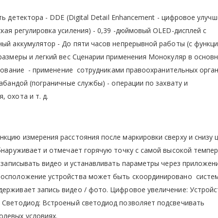
ь детектора - DDE (Digital Detail Enhancement - цифровое улуч
кая регулировка усиления) - 0,39 -дюймовый OLED-дисплей с
ный аккумулятор - До пяти часов непрерывной работы (с функци
 размеры и легкий вес Сценарии применения Монокуляр в основ
лирование - применение сотрудниками правоохранительных орган
рабандой (пограничные службы) - операции по захвату и
 охота и т. д.
нкцию измерения расстояния после маркировки сверху и снизу ц
обнаруживает и отмечает горячую точку с самой высокой темпер
, записывать видео и устанавливать параметры через приложен
тосположение устройства может быть скоординировано систем
держивает запись видео / фото. Цифровое увеличение: Устрой
. Светодиод: Встроеный светодиод позволяет подсвечивать
олевых условиях.