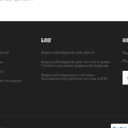
БЛОГ
НО
ании
Видеонаблюдение для офиса
По
По
ты
Видеонаблюдение для частного дома.
Готовое решение видеонаблюдения.
ка
Видеонаблюдение и система
безопасности для блок-постов и КПП
ия и возврат