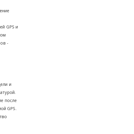
шение
ей GPS и
ном
ов -
ели и
атурой.
ие после
ой GPS.
ство