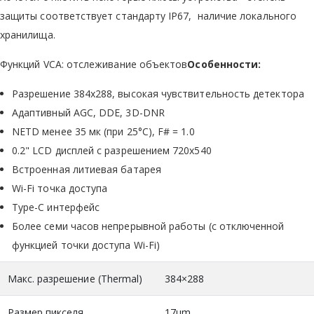
защиты соответствует стандарту IP67, наличие локального
хранилища.
Функций VCA: отслеживание объектов
Особенности:
Разрешение 384х288, высокая чувствительность детектора
Адаптивный AGC, DDE, 3D-DNR
NETD менее 35 мк (при 25°C), F# = 1.0
0.2" LCD дисплей c разрешением 720х540
Встроенная литиевая батарея
Wi-Fi точка доступа
Type-C интерфейс
Более семи часов непрерывной работы (с отключенной
функцией точки доступа Wi-Fi)
Макс. разрешение (Thermal)
384×288
Размер пикселя
17μm