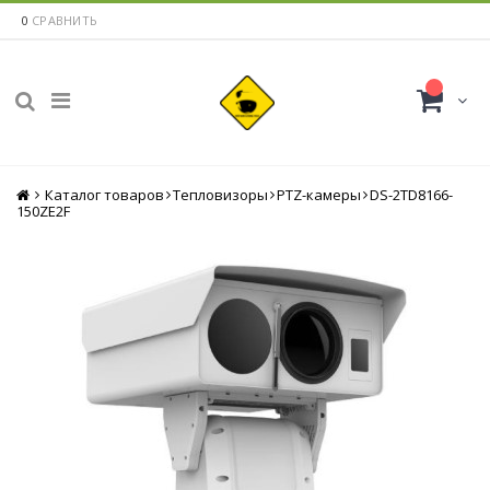
0
СРАВНИТЬ
Каталог товаров
Главная
Тепловизоры
PTZ-камеры
DS-2TD8166-
150ZE2F