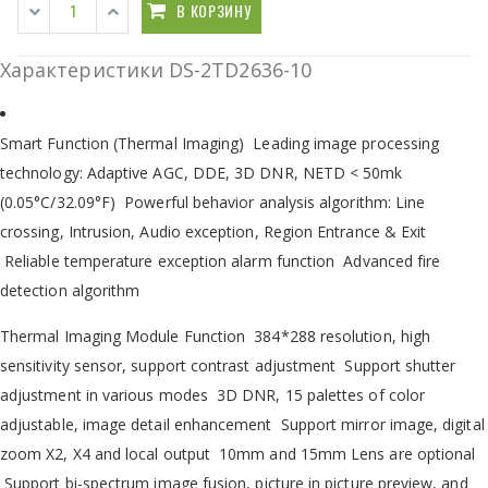
В КОРЗИНУ
Характеристики DS-2TD2636-10
Smart Function (Thermal Imaging) Leading image processing
technology: Adaptive AGC, DDE, 3D DNR, NETD < 50mk
(0.05°C/32.09°F) Powerful behavior analysis algorithm: Line
crossing, Intrusion, Audio exception, Region Entrance & Exit
Reliable temperature exception alarm function Advanced fire
detection algorithm
Thermal Imaging Module Function 384*288 resolution, high
sensitivity sensor, support contrast adjustment Support shutter
adjustment in various modes 3D DNR, 15 palettes of color
adjustable, image detail enhancement Support mirror image, digital
zoom X2, X4 and local output 10mm and 15mm Lens are optional
Support bi-spectrum image fusion, picture in picture preview, and