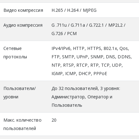
Видео компрессия
H.265 / H.264 / MJPEG
Аудио компрессия
G .711u / G.711a / G.722.1 / MP2L2 /
G.726 / PCM
Сетевые
IPv4/IPv6, HTTP, HTTPS, 802.1x, Qos,
протоколы
FTP, SMTP, UPnP, SNMP, DNS, DDNS,
NTP, RTSP, RTCP, RTP, TCP, UDP,
IGMP, ICMP, DHCP, PPPoE
Пользователи/
До 32 пользователей, 3 уровня:
уровни
Администратор, Оператор и
Пользователь
Макс. количество
20
пользователей