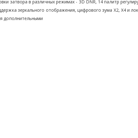
овки затвора в различных режимах - 3D DNR, 14 палитр регули
ддержка зеркального отображения, цифрового зума X2, X4 и ло
тся дополнительными