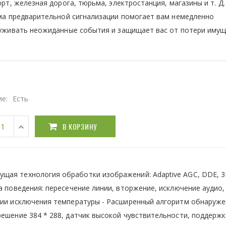
рт, железная дорога, тюрьма, электростанция, магазины и т. Д.
ма предварительной сигнализации помогает вам немедленно
уживать неожиданные события и защищает вас от потери имущ
ие:
Есть
В КОРЗИНУ
дущая технология обработки изображений: Adaptive AGC, DDE, 
а поведения: пересечение линии, вторжение, исключение аудио,
ации исключения температуры - Расширенный алгоритм обнаруж
ешение 384 * 288, датчик высокой чувствительности, поддержк