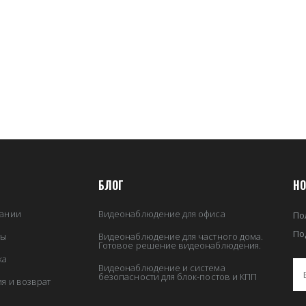
БЛОГ
НО
ании
Видеонаблюдение для офиса
По
По
ты
Видеонаблюдение для частного дома.
Готовое решение видеонаблюдения.
ка
Видеонаблюдение и система
безопасности для блок-постов и КПП
ия и возврат