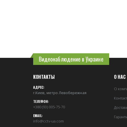
Видеонаблюдение в Украине
КОНТАКТЫ
О НАС
АДРЕС:
О комп
г.Киев, метро Левобережная
Контак
ТЕЛЕФОН:
+380 (93) 005-75-70
Достав
EMAIL:
Гарант
info@cctv-ua.com