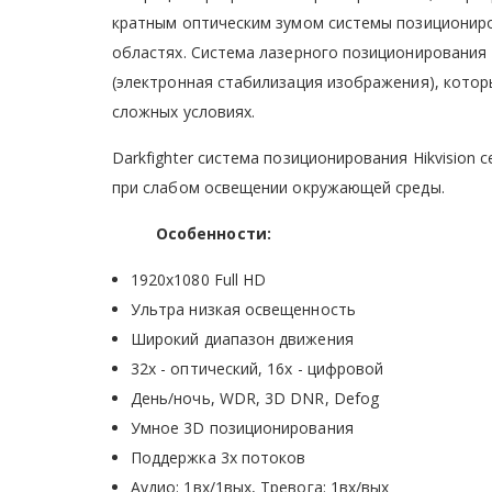
кратным оптическим зумом системы позициониро
областях. Система лазерного позиционирования H
(электронная стабилизация изображения), кото
сложных условиях.
Darkfighter cистема позиционирования Hikvisio
при слабом освещении окружающей среды.
Особенности:
1920x1080 Full HD
Ультра низкая освещенность
Широкий диапазон движения
32х - оптический, 16х - цифровой
День/ночь, WDR, 3D DNR, Defog
Умное 3D позиционирования
Поддержка 3х потоков
Аудио: 1вх/1вых, Тревога: 1вх/вых