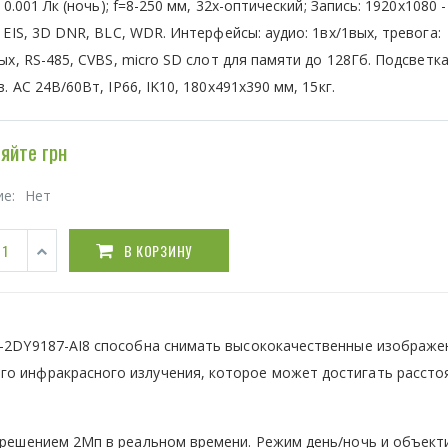
, 0.001 Лк (ночь); f=8-250 мм, 32х-оптический; Запись: 1920х1080 - 
 EIS, 3D DNR, BLC, WDR. Интерфейсы: аудио: 1вх/1вых, тревога:
ых, RS-485, CVBS, micro SD слот для памяти до 128Гб. Подсветка
. AC 24В/60Вт, IP66, IK10, 180x491x390 мм, 15кг.
яйте грн
ие:
Нет
В КОРЗИНУ
S-2DY9187-AI8 способна снимать высококачественные изображе
го инфракрасного излучения, которое может достигать рассто
азрешением 2Мп в реальном времени. Режим день/ночь и объекти