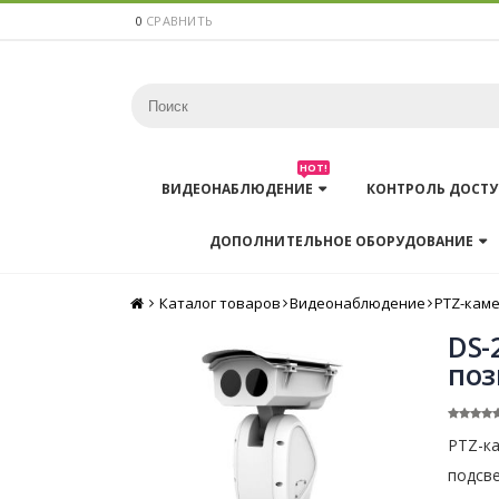
0
СРАВНИТЬ
HOT!
ВИДЕОНАБЛЮДЕНИЕ
КОНТРОЛЬ ДОСТУ
ДОПОЛНИТЕЛЬНОЕ ОБОРУДОВАНИЕ
Каталог товаров
Главная
Видеонаблюдение
PTZ-кам
DS-
поз
PTZ-ка
подсве