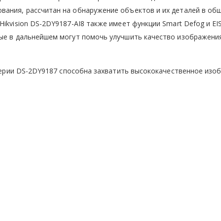
вания, рассчитан на обнаружение объектов и их деталей в об
ikvision DS-2DY9187-AI8 также имеет функции Smart Defog и EI
рые в дальнейшем могут помочь улучшить качество изображени
n серии DS-2DY9187 способна захватить высококачественное изо