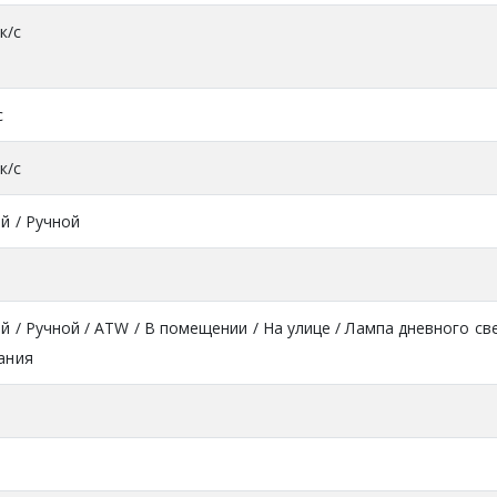
к/с
с
к/с
й / Ручной
 / Ручной / ATW / В помещении / На улице / Лампа дневного све
ания