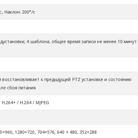
с, Наклон: 200°/с
едустановки; 4 шаблона, общее время записи не менее 10 минут
 восстановливает к предыдущей PTZ установке и состоянию
сле сбоя питания
/ H.264+ / H.264 / MJPEG
0×960, 1280×720, 704×576, 640 × 480, 352×288