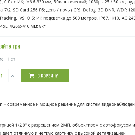
), 0 Лк с ИК; f=6.6-330 мм, 50x-оптический; 1080р - 25 / 50 к/с; ауд
а 7/2, SD Card 256 Гб; день / ночь (ICR), Defog, 3D DNR, WDR 120
Tracking, IVS, OIS; ИК подсветка до 500 метров, IP67, IK10, AC 24В
-PoE; Ф266x410 мм; 8кг.
яйте грн
ие:
Нет
В КОРЗИНУ
on – современное и мощное решение для систем видеонаблюден
ицей 1/2.8" с разрешением 2МП, объективом с автофокусом 
 даёт отличную и чёткую картинку с высокой детализацией.