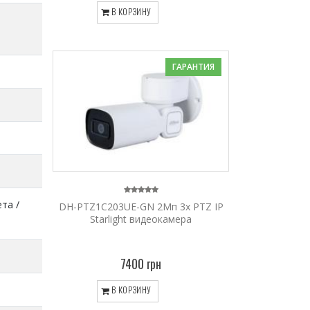
В КОРЗИНУ
ГАРАНТИЯ
та /
DH-PTZ1C203UE-GN 2Мп 3х PTZ IP
Starlight видеокамера
7400 грн
В КОРЗИНУ