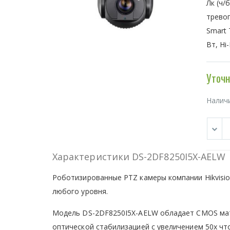
Лк (ч/б
тревог
Smart 
Вт, Hi
Уточн
Налич
Характеристики DS-2DF8250I5X-AELW
Роботизированные PTZ камеры компании Hikvisi
любого уровня.
Модель DS-2DF8250I5X-AELW обладает CMOS матр
оптической стабилизацией с увеличением 50х что