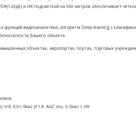
WDR(120дБ) и ИК подсветкой на 500 метров обеспечивает чётко
а функций видеоаналитики, алгоритм Deep-learning с класифик
 безопасности Вашего обьекта.
мышленных объектах, аеропортах, портах, торговых учреждени
фровое
) Ч/б: 0.01 Люкс (F1.8 AGC on), 0 Люкс с ИК