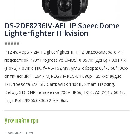
DS-2DF8236IV-AEL IP SpeedDome
Lighterfighter Hikvision
PTZ-камеры - 2Мп Lighterfighter IP PTZ видеокамера с ИК
подсветкой; 1/3" Progressive CMOS, 0.05 Лк (День) / 0.01 Лк
(Ночь) / 0 Лк с ИК, f=4.5-162 мм, углы обзора: 60°-3.68°, 36x-
оптический; H.264 / MJPEG / MPEG4, 1080р - 25 к/с; аудио
1/1, тревога 7/2, SD Card; WDR 140dB, Smart Tracking,
Defog, 3D DNR; подсветка 200м; IP66, IK10, AC 24В / 60Вт,
High-PoE; Ф266.6x365.2 мм; 8кг.
Уточняйте грн
Наличие:
Нет