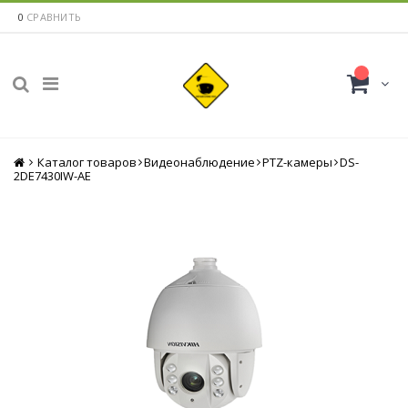
0
СРАВНИТЬ
Каталог товаров
Главная
Видеонаблюдение
PTZ-камеры
DS-
2DE7430IW-AE