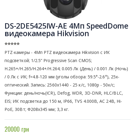
DS-2DE5425IW-AE 4Мп SpeedDome
видеокамера Hikvision
PTZ-камеры - 4Мп PTZ видеокамера Hikvision с ИК
подсветкой; 1/2.5” Progressive Scan CMOS;
H.265+/H.265/H.264+/H.264; 0.005 Лк (День) / 0.001 Лк (Ночь)
/ 0 Лк с ИК; f=4.8-120 мм (уголы обзора: 59.5°-2.6°), 25x-
оптический. Запись: 2560x1440 - 25 к/с, 1080p - 50к/с;
Функции: день/ночь(ICR), Defog, WDR, 3D-DNR, HLC/BLC,
EIS; ИК подсветка до 150 м, IP66, TVS 4.000В, AC 24В, Hi-
PoE, 30Вт; Ф208x345 мм; 3,3 кг.
20000 грн