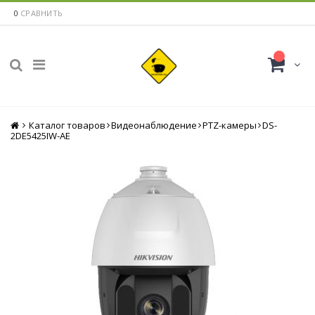
0
СРАВНИТЬ
Каталог товаров
Главная
Видеонаблюдение
PTZ-камеры
DS-
2DE5425IW-AE