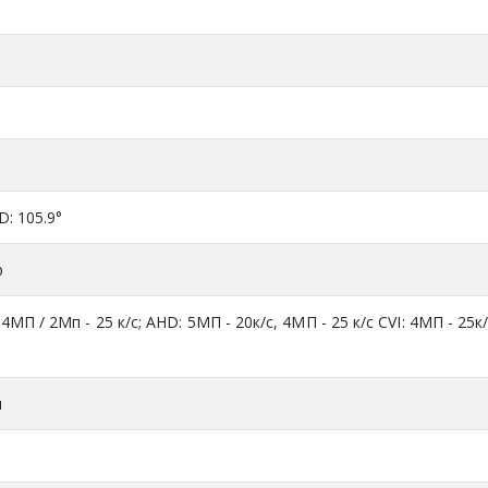
 D: 105.9°
р
 4МП / 2Мп - 25 к/с; AHD: 5МП - 20к/с, 4МП - 25 к/с CVI: 4МП - 25к/
я