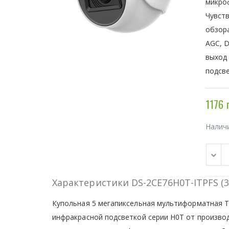
микро
Чувств
обзора
AGC, 
выход
подсве
1176 
Налич
Характеристики DS-2CE76H0T-ITPFS (3
Купольная 5 мегапиксельная мультиформатная 
инфракрасной подсветкой серии H0T от производ