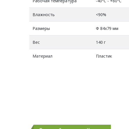
Рабочая температура
-40°C - +60°C
Влажность
<90%
Размеры
Ф 84х79 мм
Вес
140 г
Материал
Пластик