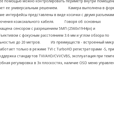
 ее помощью можно контролировать периметр внутри помещени
елает ее универсальным решением. Камера выполнена в фор
шние интерфейсы представлены в виде косички с двумя разъемам
дключения коаксиального кабеля. Говоря об основных
нащена сенсором с разрешением 5МП (2560х1944px) и
ъективом с фокусным расстоянием 3.6 мм и углом обзора по
дальностью до 20 метров. Из преимуществ - встроенный мик
аботает только в режиме TVI с TurboHD регистраторами -S, пр
 поддержка стандартов TVI/AHD/CVI/CVBS, эксплуатация при темп
добная регулировка в 3х плоскостях, наличие OSD меню управле