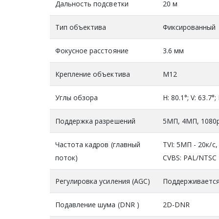
Дальность подсветки
20 м
Тип объектива
Фиксированный
Фокусное расстояние
3.6 мм
Крепление объектива
М12
Углы обзора
H: 80.1°; V: 63.7°;
Поддержка разрешений
5МП, 4МП, 1080
Частота кадров (главный
TVI: 5МП - 20к/с,
поток)
CVBS: PAL/NTSC
Регулировка усиления (AGC)
Поддерживаетс
Подавление шума (DNR )
2D-DNR