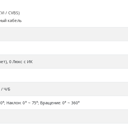
VI / CVBS)
ный кабель
вет), 0 Люкс с ИК
 / Ч/Б
0°; Наклон: 0° ~ 75°; Вращение: 0° ~ 360°