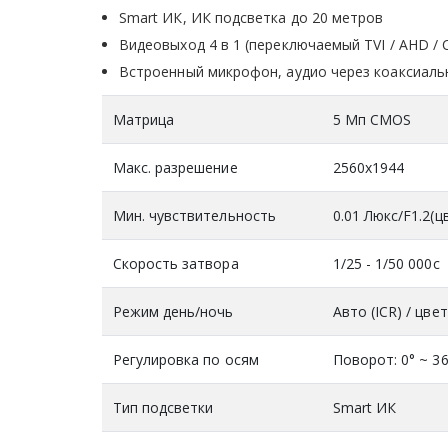
Smart ИК, ИК подсветка до 20 метров
Видеовыход 4 в 1 (переключаемый TVI / AHD / C
Встроенный микрофон, аудио через коаксиаль
Матрица
5 Mп CMOS
Макс. разрешение
2560x1944
Мин. чувствительность
0.01 Люкс/F1.2(ц
Скорость затвора
1/25 - 1/50 000с
Режим день/ночь
Авто (ICR) / цвет
Регулировка по осям
Поворот: 0° ~ 36
Тип подсветки
Smart ИК