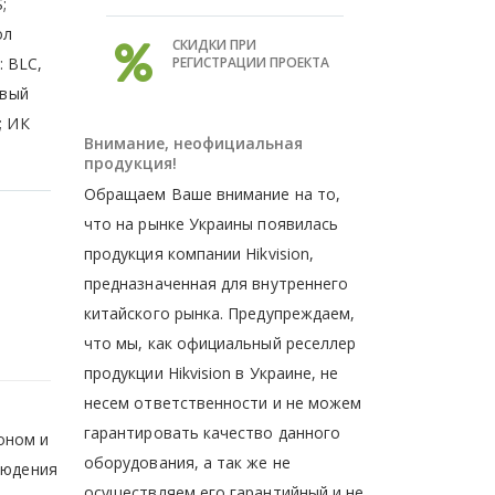
;
ол
СКИДКИ ПРИ
: BLC,
РЕГИСТРАЦИИ ПРОЕКТА
овый
; ИК
Внимание, неофициальная
продукция!
Обращаем Ваше внимание на то,
что на рынке Украины появилась
продукция компании Hikvision,
предназначенная для внутреннего
китайского рынка. Предупреждаем,
что мы, как официальный реселлер
продукции Hikvision в Украине, не
несем ответственности и не можем
гарантировать качество данного
оном и
оборудования, а так же не
людения
осуществляем его гарантийный и не