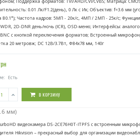
фоном; Поддержка форматов: TVI/AHD/CVI/CVBS; Матрица: CMOS
ительность: 0.01 Лк/F1.2(день), 0 Лк c Ик; Объектив: f=3.6 мм (уг
 80.1°); Частота кадров: 5МП - 20к/с, 4МП / 2МП - 25к/с; Функции
DWDR, 2D-DNR день/ночь (ICR), OSD-меню; Интерфейсы: аналог
 BNC с кнопкой переключения форматов; Встроенный микрофон
тка 20 метровж; DC 12В/3.7Вт, Ф84х78 мм, 140г
грн
ие:
Есть
В КОРЗИНУ
.6 мм)
TurboHD видеокамера DS-2CE76H0T-ITPFS с встроенным микроф
ителя Hikvision – прекрасный выбор для организации видеонаб