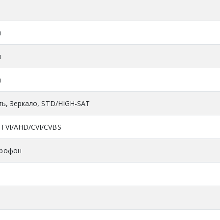
я
я
я
ть, Зеркало, STD/HIGH-SAT
TVI/AHD/CVI/CVBS
крофон