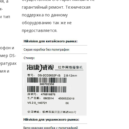
я, а
гарантийный ремонт. Техническая
м-
поддержка по данному
и тип
оборудованию так же не
предоставляется.
рофон и
имер DS-
ературах
ния и