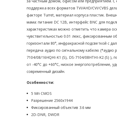
за частным домом, офисом или предприятием. С
поддержка всех форматов TVI/AHD/CVI/CVBS д
факторе Turret, материал корпуса пластик. Вне
мама: питание DC 12В, интерфейс BNC для по
характеристиках можно отметить что камера ос
чувствительностью 0.01 люкс, фиксированным об
горизонтали 80°, инфракрасной подсветкой с 
передача аудио по сигнальному кабелю (*аудио р
7104/08/16HQHI-K1 (S), DS-7104/08HTHI-K2 (S) ),
от -40°C до +60°C, низкое энергопотребление, у
современный дизайн.
Особенности:
5 Мп CMOS
Разрешение 2560х1944
Фиксированный объектив 3.6 мм
2D-DNR, DWDR