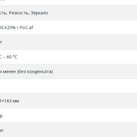
сть, Резкость, Зеркало
DC±25% \ PoC.af
Вт
C – 60 °C
и менее (без конденсата)
1×163 мм
р.
ал