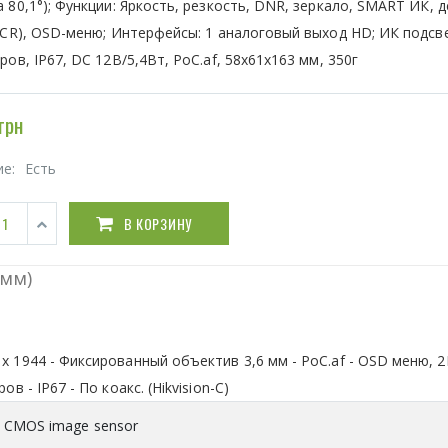
 80,1°); Функции: Яркость, резкость, DNR, зеркало, SMART ИК, д
ICR), OSD-меню; Интерфейсы: 1 аналоговый выход HD; ИК подсв
ров, IP67, DC 12В/5,4Вт, PoC.af, 58х61x163 мм, 350г
грн
ие:
Есть
В КОРЗИНУ
 мм)
 х 1944 - Фиксированный объектив 3,6 мм - PoC.af - OSD меню, 
в - IP67 - По коакс. (Hikvision-C)
 CMOS image sensor