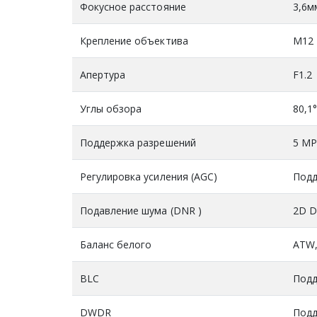
Фокусное расстояние
3,6м
Крепление объектива
М12
Апертура
F1.2
Углы обзора
80,1°
Поддержка разрешений
5 MP 
Регулировка усиления (AGC)
Подд
Подавление шума (DNR )
2D 
Баланс белого
ATW
BLC
Подд
DWDR
Подд