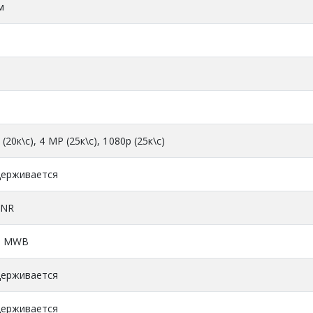
м
(20к\с), 4 MP (25к\с), 1080p (25к\с)
ерживается
DNR
, MWB
ерживается
ерживается