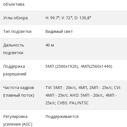
объектива
Углы обзора
H: 99.7°; V: 72°; D: 139,8°
Тип подсветки
Видимый свет
Дальность
40 м
подсветки
Поддержка
5MП (2560x1920), 4МП(2560х1440)
разрешений
Частота кадров
TVI: 5МП - 20к/с, 4МП, 2МП - 25к/с; CVI:
(главный поток)
4МП - 25к/с; AHD: 5МП - 20к/с, 4МП -
25к/с; CVBS: PAL/NTSC
Регулировка
Поддерживается
усиления (AGC)