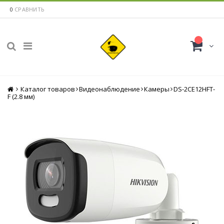
0
СРАВНИТЬ
Каталог товаров
Главная
Видеонаблюдение
Камеры
DS-2CE12HFT-
F (2.8 мм)