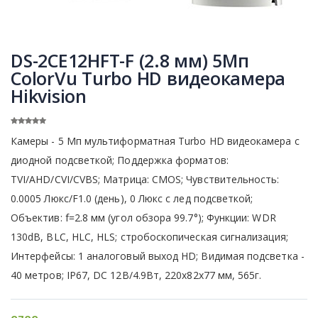
DS-2CE12HFT-F (2.8 мм) 5Мп
ColorVu Turbo HD видеокамера
Hikvision
Камеры - 5 Мп мультиформатная Turbo HD видеокамера c
диодной подсветкой; Поддержка форматов:
TVI/AHD/CVI/CVBS; Матрица: CMOS; Чувствительность:
0.0005 Люкс/F1.0 (день), 0 Люкс c лед подсветкой;
Объектив: f=2.8 мм (угол обзора 99.7°); Функции: WDR
130dB, BLC, HLC, HLS; cтробоскопическая сигнализация;
Интерфейсы: 1 аналоговый выход HD; Видимая подсветка -
40 метров; IP67, DC 12В/4.9Вт, 220х82x77 мм, 565г.