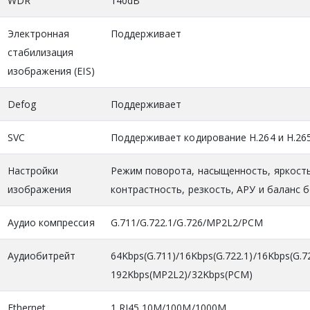
WDR
140dB
Электронная
Поддерживает
стабилизация
изображения (EIS)
Defog
Поддерживает
SVC
Поддерживает кодирование H.264 и H.26
Настройки
Режим поворота, насыщенность, яркость
изображения
контрастность, резкость, АРУ и баланс 
Аудио компрессия
G.711/G.722.1/G.726/MP2L2/PCM
Аудиобитрейт
64Kbps(G.711)/16Kbps(G.722.1)/16Kbps(G.7
192Kbps(MP2L2)/32Kbps(PCM)
Ethernet
1 RJ45 10M/100M/1000M