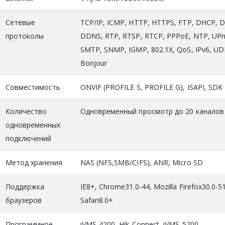
Сетевые
TCP/IP, ICMP, HTTP, HTTPS, FTP, DHCP, 
протоколы
DDNS, RTP, RTSP, RTCP, PPPoE, NTP, UPn
SMTP, SNMP, IGMP, 802.1X, QoS, IPv6, UD
Bonjour
Совместимость
ONVIF (PROFILE S, PROFILE G), ISAPI, SDK
Количество
Одновременный просмотр до 20 каналов
одновременных
подключений
Метод хранения
NAS (NFS,SMB/CIFS), ANR, Micro SD
Поддержка
IE8+, Chrome31.0-44, Mozilla Firefox30.0-51
браузеров
Safari8.0+
Программное
iVMS-4200, Hik-Connect, iVMS-5200