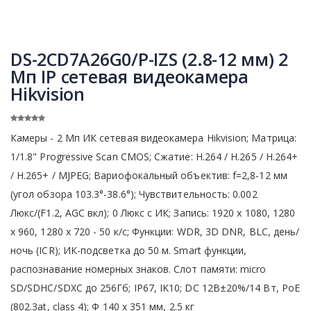
DS-2CD7A26G0/P-IZS (2.8-12 мм) 2
Мп IP сетевая видеокамера
Hikvision
Камеры - 2 Мп ИК сетевая видеокамера Hikvision; Матрица:
1/1.8" Progressive Scan CMOS; Сжатие: H.264 / Н.265 / H.264+
/ Н.265+ / MJPEG; Вариофокальный объектив: f=2,8-12 мм
(угол обзора 103.3°-38.6°); Чувствительность: 0.002
Люкс/(F1.2, AGC вкл); 0 Люкс с ИК; Запись: 1920 x 1080, 1280
х 960, 1280 х 720 - 50 к/с; Функции: WDR, 3D DNR, BLC, день/
ночь (ICR); ИК-подсветка до 50 м. Smart функции,
распознавание номерных знаков. Слот памяти: micro
SD/SDHC/SDXC до 256Гб; IP67, IK10; DC 12В±20%/14 Вт, PoE
(802.3at, class 4); Ф 140 х 351 мм, 2.5 кг