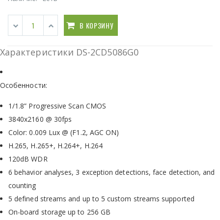
В КОРЗИНУ
Характеристики DS-2CD5086G0
Особенности:
1/1.8” Progressive Scan CMOS
3840х2160 @ 30fps
Color: 0.009 Lux @ (F1.2, AGC ON)
H.265, H.265+, H.264+, H.264
120dB WDR
6 behavior analyses, 3 exception detections, face detection, and
counting
5 defined streams and up to 5 custom streams supported
On-board storage up to 256 GB