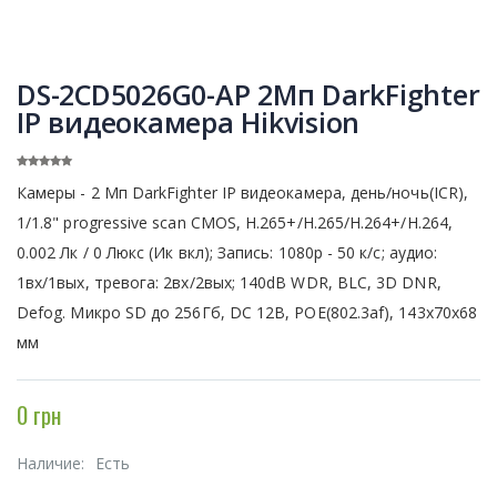
DS-2CD5026G0-AP 2Мп DarkFighter
IP видеокамера Hikvision
Камеры - 2 Мп DarkFighter IP видеокамера, день/ночь(ICR),
1/1.8" progressive scan CMOS, H.265+/H.265/H.264+/H.264,
0.002 Лк / 0 Люкс (Ик вкл); Запись: 1080р - 50 к/с; аудио:
1вх/1вых, тревога: 2вх/2вых; 140dB WDR, BLC, 3D DNR,
Defog. Микро SD до 256Гб, DC 12В, POE(802.3af), 143x70х68
мм
0 грн
Наличие:
Есть