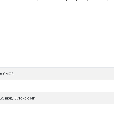
can CMOS
GC вкл), 0 Люкс с ИК