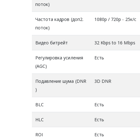
поток)
Частота кадров (доп2.
1080р / 720р - 25к/с
поток)
Видео битрейт
32 Kbps to 16 Mbps
Регулировка усиления
Есть
(AGC)
Подавление шума (DNR
3D DNR
)
BLC
Есть
HLC
Есть
ROI
Есть