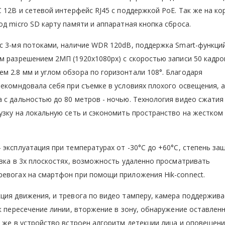
 12В и сетевой интерфейс RJ45 с поддержкой PoE. Так же на ко
д micro SD карту памяти и аппаратная кнопка сброса.
с 3-мя потоками, наличие WDR 120dB, поддержка Smart-функций
м разрешением 2МП (1920x1080px) с скоростью записи 50 кадров
 2.8 мм и углом обзора по горизонтали 108°. Благодаря
рекомндовала себя при съемке в условиях плохого освещения, 
 с дальностью до 80 метров - ночью. Технология видео сжатия
узку на локальную сеть и сэкономить пространство на жестко
 эксплуатация при температурах от -30°C до +60°C, степень за
овка в 3х плоскостях, возможность удаленно просматривать
ревогах на смартфон при помощи приложения Hik-connect.
ция движения, и тревога по видео тамперу, камера поддержив
ак пересечение линии, вторжение в зону, обнаружение оставлен
к же в устройство встроен алгоритм детекции лица и оповещени