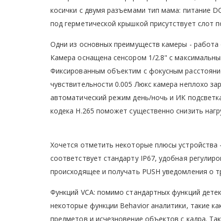
косички с двумя разъемами тип мама: питание DC
под герметической крышкой присутствует слот по
Одни из основных преимуществ камеры - работа 
Камера оснащена сенсором 1/2.8" с максимальны
Фиксированным объектим с фокусным расстоянием
чувствительности 0.005 Люкс камера неплохо за
автоматический режим день/ночь и ИК подсветка
кодека Н.265 поможет существенно снизить нагр
Хочется отметить некоторые плюсы устройства -
соответствует стандарту IP67, удобная регулир
происходящее и получать PUSH уведомления о т
Функций VCA: помимо стандартных функций детек
некоторые функции Behavior аналитики, такие к
предметов и исчезновение объектов с кадра. Та