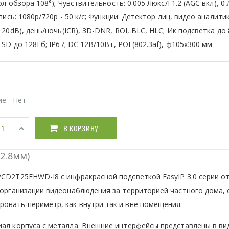
ол обзора 108°); Чувствительность: 0.005 Люкс/F1.2 (AGC вкл), 0 
пись: 1080р/720р - 50 к/с; Функции: Детектор лиц, видео аналитик
20dB), день/ночь(ICR), 3D-DNR, ROI, BLC, HLC; Ик подсветка до 
SD до 128Гб; IP67; DC 12В/10Вт, POE(802.3af), ф105x300 мм
ие:
Нет
В КОРЗИНУ
2.8мм)
2CD2T25FHWD-I8 с инфракрасной подсветкой EasyIP 3.0 серии о
я организации видеонаблюдения за территорией частного дома,
овать периметр, как внутри так и вне помещения.
иал корпуса с металла. Внешние интерфейсы представлены в ви