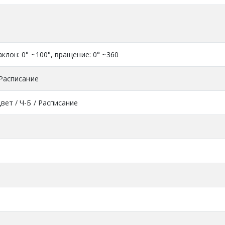
аклон: 0° ~100°, вращение: 0° ~360
 Расписание
вет / Ч-Б / Расписание