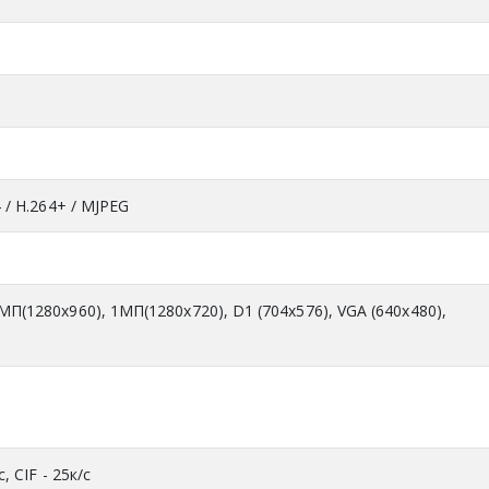
4 / H.264+ / MJPEG
MП(1280x960), 1МП(1280x720), D1 (704x576), VGA (640x480),
с, CIF - 25к/с