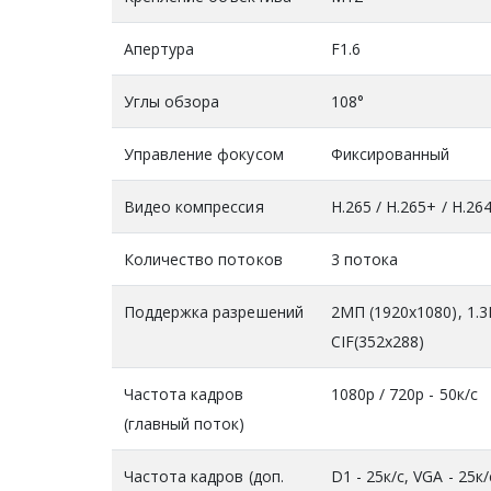
Апертура
F1.6
Углы обзора
108°
Управление фокусом
Фиксированный
Видео компрессия
H.265 / H.265+ / H.26
Количество потоков
3 потока
Поддержка разрешений
2МП (1920x1080), 1.3
CIF(352x288)
Частота кадров
1080р / 720р - 50к/с
(главный поток)
Частота кадров (доп.
D1 - 25к/c, VGA - 25к/