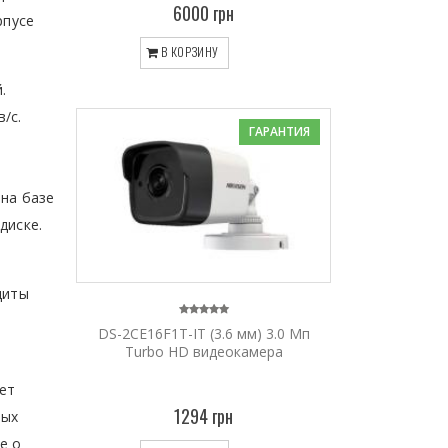
6000 грн
рпусе
В КОРЗИНУ
.
/с.
ГАРАНТИЯ
а
 на базе
м диске.
щиты
DS-2CE16F1T-IT (3.6 мм) 3.0 Мп
Turbo HD видеокамера
ает
1294 грн
ных
е о