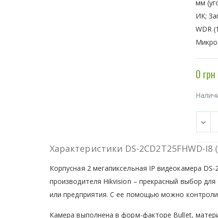
мм (уг
ИК; За
WDR (1
Микро 
0 грн
Налич
Характеристики DS-2CD2T25FHWD-I8 (
Корпусная 2 мегапиксельная IP видеокамера DS-
производителя Hikvision – прекрасный выбор дл
или предприятия. С ее помощью можно контролир
Камера выполнена в форм-факторе Bullet, матер