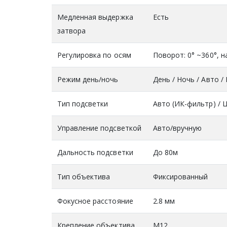
Медленная выдержка
Есть
затвора
Регулировка по осям
Поворот: 0° ~360°, н
Режим день/ночь
День / Ночь / Авто /
Тип подсветки
Авто (ИК-фильтр) / Ц
Управление подсветкой
Авто/вручную
Дальность подсветки
До 80м
Тип объектива
Фиксированный
Фокусное расстояние
2.8 мм
Крепление объектива
M12