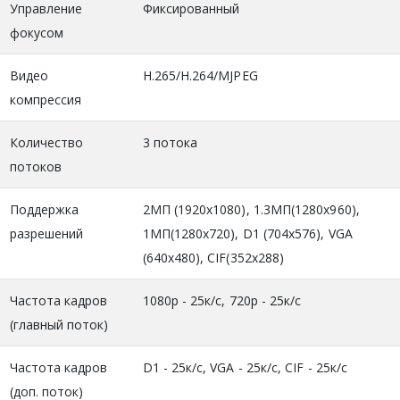
Управление
Фиксированный
фокусом
Видео
H.265/H.264/MJPEG
компрессия
Количество
3 потока
потоков
Поддержка
2МП (1920x1080), 1.3MП(1280x960),
разрешений
1МП(1280x720), D1 (704x576), VGA
(640x480), CIF(352x288)
Частота кадров
1080р - 25к/с, 720р - 25к/с
(главный поток)
Частота кадров
D1 - 25к/c, VGA - 25к/с, CIF - 25к/с
(доп. поток)