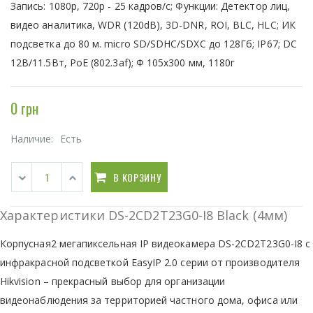
Запись: 1080р, 720р - 25 кадров/с; Функции: Детектор лиц,
видео аналитика, WDR (120dB), 3D-DNR, ROI, BLC, HLC; ИК
подсветка до 80 м. micro SD/SDHC/SDXC до 128Гб; IP67; DC
12В/11.5Вт, PoE (802.3af); Ф 105х300 мм, 1180г
0 грн
Наличие:
Есть
В КОРЗИНУ
Характеристики DS-2CD2T23G0-I8 Black (4мм)
Корпусная2 мегапиксельная IP видеокамера DS-2CD2T23G0-I8 с
инфракрасной подсветкой EasyIP 2.0 серии от производителя
Hikvision – прекрасный выбор для организации
видеонаблюдения за территорией частного дома, офиса или