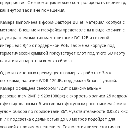
предприятия. С ее помощью можно контролировать периметр,
как внутри так и вне помещения.
Камера выполнена в форм-факторе Bullet, материал корпуса с
металла. Внешние интерфейсы представлены в виде косички с
двумя разъемами тип мама: питание DC 12В и сетевой
интерфейс RJ45 с поддержкой PoE. Так же на корпусе под
герметической крышкой присутствует слот под micro SD карту
памяти и аппаратная кнопка сброса.
Одно из основных преимуществ камеры - работа с 3-мя
потоками, наличие WDR 120dB, поддержка Smart-функций.
Камера оснащена сенсором 1/2.8" с максимальным
разрешением 2МП (1920х1080px) с скоростью записи 25 кадров/
с фиксированным объективом с фокусным расстоянием 4 мм и
углом обзора по горизонтали 86°. Чувствительность 0.028 Люкс
и ИК подсветка с дальностью до 80 метров подойдет для
условий с плохим освещением. Технология видео сжатия на