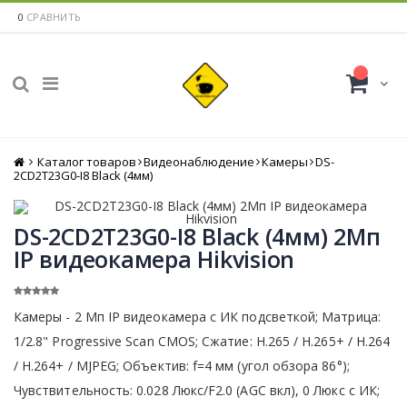
0
СРАВНИТЬ
Каталог товаров
Главная
Видеонаблюдение
Камеры
DS-
2CD2T23G0-I8 Black (4мм)
DS-2CD2T23G0-I8 Black (4мм) 2Мп
IP видеокамера Hikvision
Камеры - 2 Мп IP видеокамера с ИК подсветкой; Матрица:
1/2.8" Progressive Scan CMOS; Сжатие: Н.265 / Н.265+ / H.264
/ H.264+ / MJPEG; Объектив: f=4 мм (угол обзора 86°);
Чувствительность: 0.028 Люкс/F2.0 (AGC вкл), 0 Люкс с ИК;