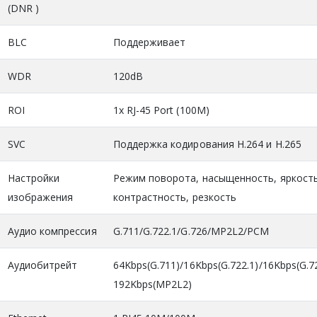
(DNR )
BLC
Поддерживает
WDR
120dB
ROI
1x RJ-45 Port (100M)
SVC
Поддержка кодирования H.264 и H.265
Настройки
Режим поворота, насыщенность, яркость
изображения
контрастность, резкость
Аудио компрессия
G.711/G.722.1/G.726/MP2L2/PCM
Аудиобитрейт
64Kbps(G.711)/16Kbps(G.722.1)/16Kbps(G.7
192Kbps(MP2L2)