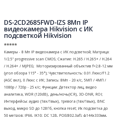
DS-2CD2685FWD-IZS 8Мп IP
видеокамера Hikvision с ИК
подсветкой Hikvision
Камеры - 8 Мп IP видеокамера с ИК подсветкой; Матрица:
1/2.5" progressive scan CMOS; Сжатие: Н.265 / Н.265+ / H.264
/ H.264+ / MJPEG; Моторизированный объектив f=2.8-12 мм
(угол обзора 115° - 35°); Чувствительность: 0.01 Люкс/F1.2
(AGC вкл), 0 Люкс с ИК; Запись: 8Мп - 20 к/с, 5МП / 4МП /
1080р / 720р - 25 к/с; Функции: Детектор лиц, видео
аналитика, WDR (120dB), день/ночь(ICR), 3D-DNR, ROI;
Интерфейсы: аудио (1вх/1вых), тревога (1вх/1вых), BNC
выход, микро SD до 128Гб, кнопка reset; Ик подсветка до
50 метров; IP66, IK10; DC 12В, POE(802.3af); ф144x333мм,