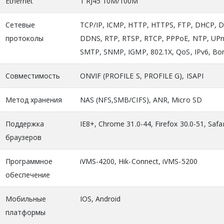
Ethernet
1 RJ45 10M/100M
Сетевые
TCP/IP, ICMP, HTTP, HTTPS, FTP, DHCP, 
протоколы
DDNS, RTP, RTSP, RTCP, PPPoE, NTP, UPn
SMTP, SNMP, IGMP, 802.1X, QoS, IPv6, Bo
Совместимость
ONVIF (PROFILE S, PROFILE G), ISAPI
Метод хранения
NAS (NFS,SMB/CIFS), ANR, Micro SD
Поддержка
IE8+, Chrome 31.0-44, Firefox 30.0-51, Safar
браузеров
Программное
iVMS-4200, Hik-Connect, iVMS-5200
обеспечение
Мобильные
IOS, Android
платформы