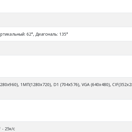
ртикальный: 62°, Диагональ: 135°
280x960), 1МП(1280x720), D1 (704x576), VGA (640x480), CIF(352x2
F - 25к/с