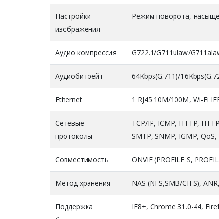
Настройки
Режим поворота, насыщен
изображения
Аудио компрессия
G722.1/G711ulaw/G711al
Аудиобитрейт
64Kbps(G.711)/16Kbps(G.7
Ethernet
1 RJ45 10M/100M, Wi-Fi IE
Сетевые
TCP/IP, ICMP, HTTP, HTT
протоколы
SMTP, SNMP, IGMP, QoS, 
Совместимость
ONVIF (PROFILE S, PROFILE
Метод хранения
NAS (NFS,SMB/CIFS), ANR,
Поддержка
IE8+, Chrome 31.0-44, Firef