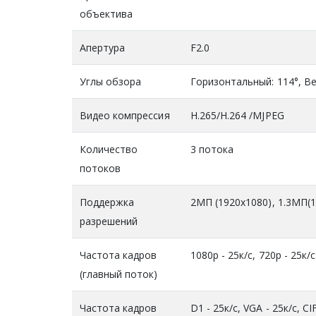
объектива
Апертура
F2.0
Углы обзора
Горизонтальный: 114°, Ве
Видео компрессия
H.265/H.264 /MJPEG
Количество
3 потока
потоков
Поддержка
2МП (1920x1080), 1.3MП(1
разрешений
Частота кадров
1080р - 25к/с, 720р - 25к/с
(главный поток)
Частота кадров
D1 - 25к/c, VGA - 25к/с, CI