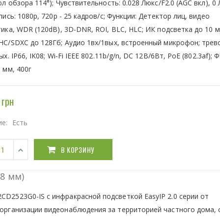
ол обзора 114°); Чувствительность: 0.028 Люкс/F2.0 (AGC вкл), 0 
пись: 1080р, 720р - 25 кадров/с; Функции: Детектор лиц, видео
ика, WDR (120dB), 3D-DNR, ROI, BLC, HLC; ИК подсветка до 10 м
C/SDXC до 128Гб; Аудио 1вх/1вых, встроенный микрофон; трев
ых. IP66, IK08; Wi-Fi IEEE 802.11b/g/n, DC 12В/6Вт, PoE (802.3af); Ф
 мм, 400г
 грн
ие:
Есть
В КОРЗИНУ
8 мм)
CD2523G0-IS с инфракрасной подсветкой EasyIP 2.0 серии от
я организации видеонаблюдения за территорией частного дома,