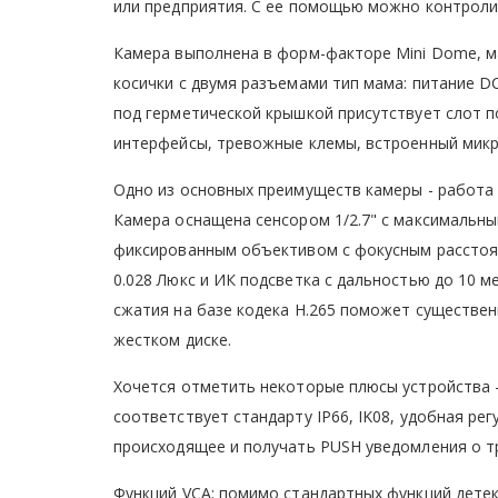
или предприятия. С ее помощью можно контролир
Камера выполнена в форм-факторе Mini Dome, м
косички с двумя разъемами тип мама: питание DC
под герметической крышкой присутствует слот по
интерфейсы, тревожные клемы, встроенный мик
Одно из основных преимуществ камеры - работа 
Камера оснащена сенсором 1/2.7" с максимальны
фиксированным объективом с фокусным расстояни
0.028 Люкс и ИК подсветка с дальностью до 10 
сжатия на базе кодека Н.265 поможет существен
жестком диске.
Хочется отметить некоторые плюсы устройства -
соответствует стандарту IP66, IK08, удобная ре
происходящее и получать PUSH уведомления о т
Функций VCA: помимо стандартных функций детек