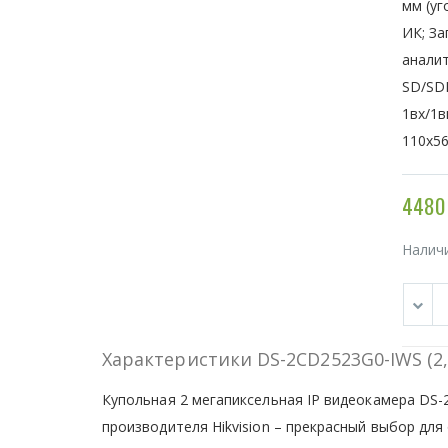
мм (уг
ИК; За
аналит
SD/SDH
1вх/1в
110х56
4480
Налич
Характеристики DS-2CD2523G0-IWS (2,
Купольная 2 мегапиксельная IP видеокамера DS-2
производителя Hikvision – прекрасный выбор дл