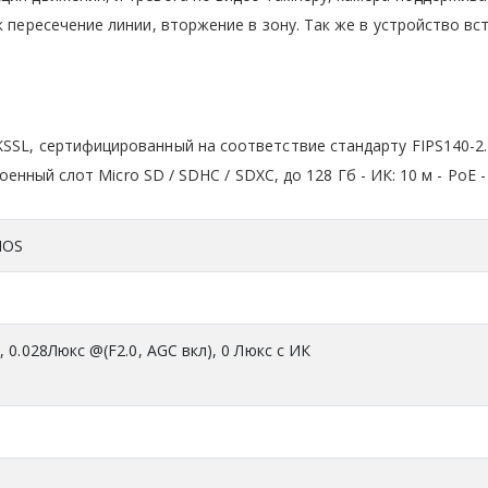
к пересечение линии, вторжение в зону. Так же в устройство вс
SSL, сертифицированный на соответствие стандарту FIPS140-2. 
оенный слот Micro SD / SDHC / SDXC, до 128 Гб - ИК: 10 м - PoE - 
CMOS
, 0.028Люкс @(F2.0, AGC вкл), 0 Люкс с ИК