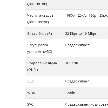
(доп. поток)
Частота кадров
1080р - 25к/с, 720р - 25к/с
(доп2. поток)
Видео битрейт
32 Kbps to 16 Mbps
Регулировка
Поддерживает
усиления (AGC)
Подавление шума
3D DNR
(DNR )
BLC
Поддерживает
WDR
120dB
SVC
Поддерживает кодировани