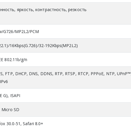
ность, яркость, контрастность, резкость
aw/G726/MP2L2/PCM
22.1)/16Kbps(G.726)/32-192Kbps(MP2L2)
EE 802.11b/g/n
PS, FTP, DHCP, DNS, DDNS, RTP, RTSP, RTCP, PPPoE, NTP, UPnP™
IPv6
 G), ISAPI
 Micro SD
ox 30.0-51, Safari 8.0+