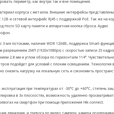
овать периметр, как внутри так и вне помещения.
атериал корпуса с металла. Внешние интерфейсы представлены
 12В и сетевой интерфейс RJ45 с поддержкой PoE. Так же на ко
д micro SD карту памяти и аппаратная кнопка сброса. Аудио
рофон.
с 3-мя потоками, наличие WDR 120dB, поддержка Smart-функций
м разрешением 2МП (1920х1080px) с скоростью записи 25 кадро
ем 2.8 мм и углом обзора по горизонтали 114°. Чувствительн
метров подойдет для условий с плохим освещением. Технология 
но снизить нагрузку на локальную сеть и сэкономить пространс
 эксплуатация при температурах от -30°C до +60°C, степень за
гулировка в 3х плоскостях, возможность удаленно просматрива
ревогах на смартфон при помощи приложения Hik-connect.
ция движения, и тревога по видео тамперу, камера поддержив