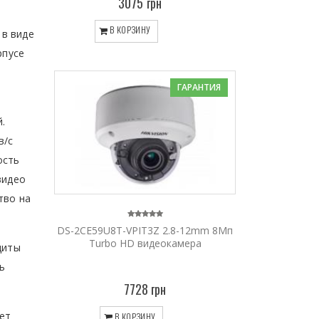
3075 грн
В КОРЗИНУ
 в виде
рпусе
ГАРАНТИЯ
.
в/с
ость
видео
тво на
DS-2CE59U8T-VPIT3Z 2.8-12mm 8Мп
Turbo HD видеокамера
щиты
ть
7728 грн
ает
В КОРЗИНУ