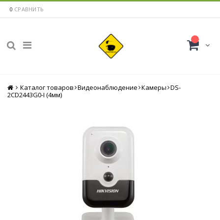
0
СРАВНИТЬ
Каталог товаров
Главная
Видеонаблюдение
Камеры
DS-
2CD2443G0-I (4мм)