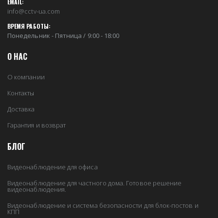
EMAIL:
info@cctv-ua.com
ВРЕМЯ РАБОТЫ:
Понедельник - Пятница / 9:00 - 18:00
О НАС
О компании
Контакты
Доставка
Гарантия и возврат
БЛОГ
Видеонаблюдение для офиса
Видеонаблюдение для частного дома. Готовое решение
видеонаблюдения.
Видеонаблюдение и система безопасности для блок-постов и
КПП