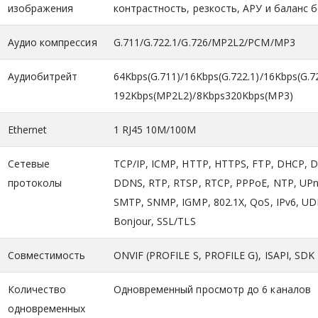
изображения
контрастность, резкость, АРУ и баланс 
Аудио компрессия
G.711/G.722.1/G.726/MP2L2/PCM/MP3
Аудиобитрейт
64Kbps(G.711)/16Kbps(G.722.1)/16Kbps(G.7
192Kbps(MP2L2)/8Kbps320Kbps(MP3)
Ethernet
1 RJ45 10M/100M
Сетевые
TCP/IP, ICMP, HTTP, HTTPS, FTP, DHCP, 
протоколы
DDNS, RTP, RTSP, RTCP, PPPoE, NTP, UP
SMTP, SNMP, IGMP, 802.1X, QoS, IPv6, UD
Bonjour, SSL/TLS
Совместимость
ONVIF (PROFILE S, PROFILE G), ISAPI, SDK
Количество
Одновременный просмотр до 6 каналов
одновременных