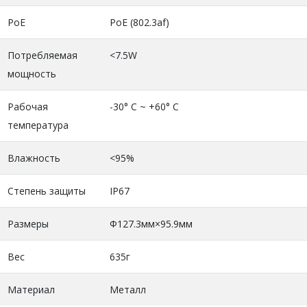
PoE
PoE (802.3af)
Потребляемая
<7.5W
мощность
Рабочая
-30° C ~ +60° C
температура
Влажность
<95%
Степень защиты
IP67
Размеры
Φ127.3мм×95.9мм
Вес
635г
Материал
Металл