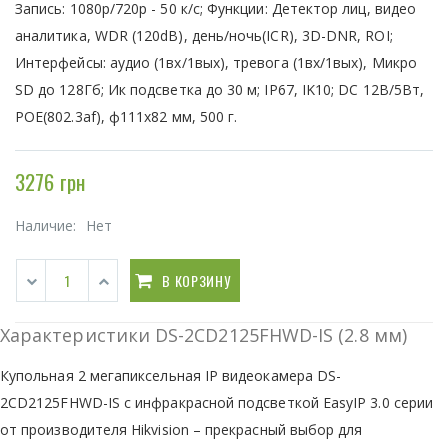
Запись: 1080р/720р - 50 к/с; Функции: Детектор лиц, видео
аналитика, WDR (120dB), день/ночь(ICR), 3D-DNR, ROI;
Интерфейсы: аудио (1вх/1вых), тревога (1вх/1вых), Микро
SD до 128Гб; Ик подсветка до 30 м; IP67, IK10; DC 12В/5Вт,
POE(802.3af), ф111x82 мм, 500 г.
3276 грн
Наличие:
Нет
В КОРЗИНУ
Характеристики DS-2CD2125FHWD-IS (2.8 мм)
Купольная 2 мегапиксельная IP видеокамера DS-
2CD2125FHWD-IS с инфракрасной подсветкой EasyIP 3.0 серии
от производителя Hikvision – прекрасный выбор для