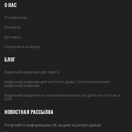
О НАС
О компании
Контакты
Доставка
Гарантия и возврат
БЛОГ
Видеонаблюдение для офиса
Видеонаблюдение для частного дома. Готовое решение
видеонаблюдения.
Видеонаблюдение и система безопасности для блок-постов и
КПП
НОВОСТНАЯ РАССЫЛКА
Получайте информацию об акциях и распродажах