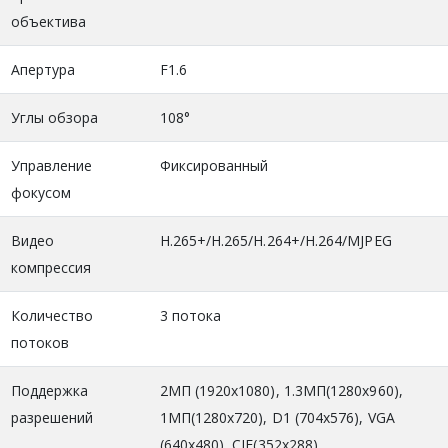
объектива
Апертура
F1.6
Углы обзора
108°
Управление
Фиксированный
фокусом
Видео
H.265+/H.265/H.264+/H.264/MJPEG
компрессия
Количество
3 потока
потоков
Поддержка
2МП (1920x1080), 1.3MП(1280x960),
разрешений
1МП(1280x720), D1 (704x576), VGA
(640x480), CIF(352x288)