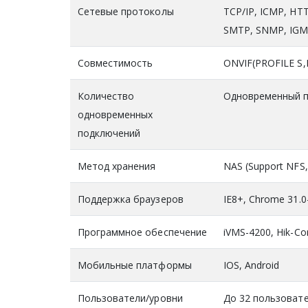
Сетевые протоколы
TCP/IP, ICMP, HT
SMTP, SNMP, IGMP
Совместимость
ONVIF(PROFILE S,P
Количество
Одновременный п
одновременных
подключений
Метод хранения
NAS (Support NFS
Поддержка браузеров
IE8+, Chrome 31.0-
Программное обеспечение
iVMS-4200, Hik-Co
Мобильные платформы
IOS, Android
Пользователи/уровни
До 32 пользовате