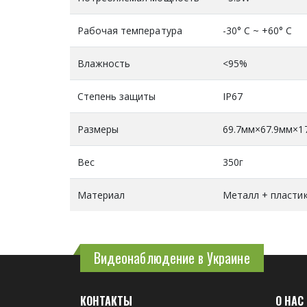
Рабочая температура
-30° C ~ +60° C
Влажность
<95%
Степень защиты
IP67
Размеры
69.7мм×67.9мм×1
Вес
350г
Материал
Металл + пласти
Видеонаблюдение в Украине
КОНТАКТЫ
О НАС