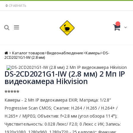
0
СРАВНИТЬ
Каталог товаров
Главная
Видеонаблюдение
Камеры
DS-
2CD2021G1-IW (2.8 мм)
DS-2CD2021G1-IW (2.8 мм) 2 Мп IP
видеокамера Hikvision
Камеры - 2 Мп IP видеокамера EXIR; Матрица: 1/2.8"
Progressive Scan CMOS; Сжатие: H.264 / H.265 / H.264+ /
H.265+ / MJPEG; Объектив: f=2.8 мм (угол обзора 114°);
Чувствительность: 0.028 Люкс/ F2.0; 0 Люкс с ИК; Запись:
1920х1080, 1280x960, 1280x720 - 25 кадров/с; Функции: