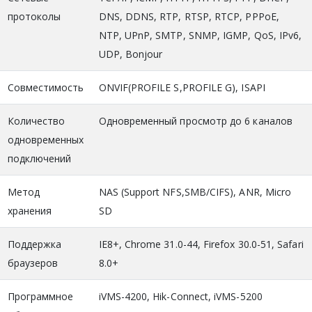
протоколы
DNS, DDNS, RTP, RTSP, RTCP, PPPoE,
NTP, UPnP, SMTP, SNMP, IGMP, QoS, IPv6,
UDP, Bonjour
Совместимость
ONVIF(PROFILE S,PROFILE G), ISAPI
Количество
Одновременный просмотр до 6 каналов
одновременных
подключений
Метод
NAS (Support NFS,SMB/CIFS), ANR, Micro
хранения
SD
Поддержка
IE8+, Chrome 31.0-44, Firefox 30.0-51, Safari
браузеров
8.0+
Программное
iVMS-4200, Hik-Connect, iVMS-5200