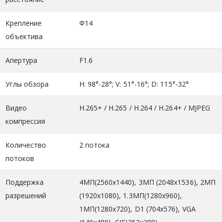
Крепление
Ф14
объектива
Апертура
F1.6
Углы обзора
H: 98°-28°; V: 51°-16°; D: 115°-32°
Видео
H.265+ / H.265 / H.264 / H.264+ / MJPEG
компрессия
Количество
2 потока
потоков
Поддержка
4МП(2560х1440), 3MП (2048x1536), 2МП
разрешений
(1920x1080), 1.3MП(1280x960),
1МП(1280x720), D1 (704x576), VGA