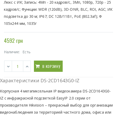
Люкс с ИК; Запись: 4Мп - 20 кадров/с, 3Мп, 1080р, 720р - 25
кадров/с; Функции: WDR (120dB), 3D-DNR, BLC, ROI, AGC; ИК
подсветка до 30 м; IP67; DC 12В/11Вт, PoE (802.3af); Ф
105х244 мм, 1035г
4592 грн
Наличие:
Есть
В КОРЗИНУ
Характеристики DS-2CD1643G0-IZ
Корпусная 4 мегапиксельная IP видеокамера DS-2CD1643G0-
IZ с инфракрасной подсветкой EasyIP 2.0 серии от
производителя Hikvision – прекрасный выбор для организации
видеонаблюдения за территорией частного дома, офиса или