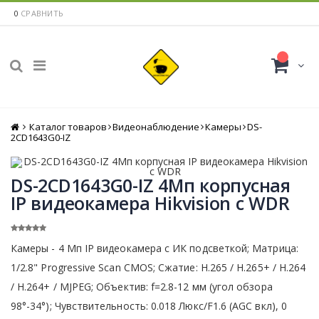
0
СРАВНИТЬ
Каталог товаров
Главная
Видеонаблюдение
Камеры
DS-
2CD1643G0-IZ
DS-2CD1643G0-IZ 4Мп корпусная
IP видеокамера Hikvision с WDR
Камеры - 4 Мп IP видеокамера с ИК подсветкой; Матрица:
1/2.8" Progressive Scan CMOS; Сжатие: Н.265 / Н.265+ / H.264
/ H.264+ / MJPEG; Объектив: f=2.8-12 мм (угол обзора
98°-34°); Чувствительность: 0.018 Люкс/F1.6 (AGC вкл), 0