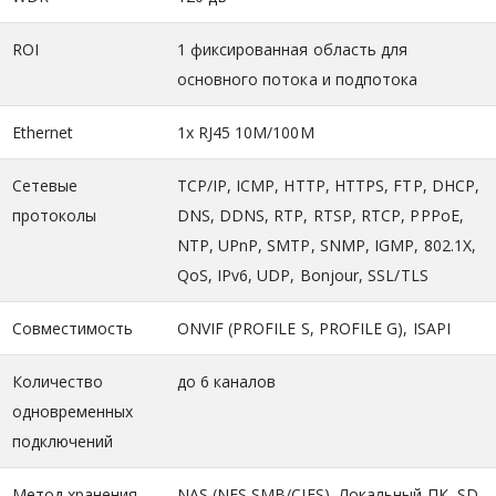
ROI
1 фиксированная область для
основного потока и подпотока
Ethernet
1x RJ45 10M/100M
Сетевые
TCP/IP, ICMP, HTTP, HTTPS, FTP, DHCP,
протоколы
DNS, DDNS, RTP, RTSP, RTCP, PPPoE,
NTP, UPnP, SMTP, SNMP, IGMP, 802.1X,
QoS, IPv6, UDP, Bonjour, SSL/TLS
Совместимость
ONVIF (PROFILE S, PROFILE G), ISAPI
Количество
до 6 каналов
одновременных
подключений
Метод хранения
NAS (NFS,SMB/CIFS), Локальный ПК, SD-