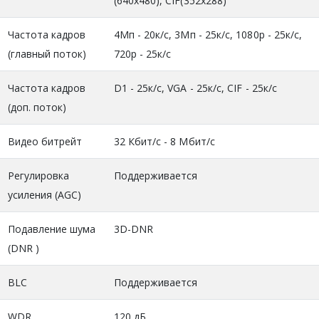
(640x480), CIF(352x288)
Частота кадров
4Мп - 20к/с, 3Мп - 25к/с, 1080р - 25к/с,
(главный поток)
720р - 25к/с
Частота кадров
D1 - 25к/c, VGA - 25к/с, CIF - 25к/с
(доп. поток)
Видео битрейт
32 Кбит/с - 8 Mбит/с
Регулировка
Поддерживается
усиления (AGC)
Подавление шума
3D-DNR
(DNR )
BLC
Поддерживается
WDR
120 дБ