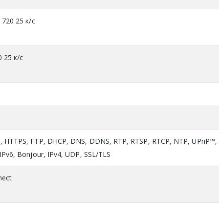
 720 25 к/с
0 25 к/с
P, HTTPS, FTP, DHCP, DNS, DDNS, RTP, RTSP, RTCP, NTP, UPnP™,
IPv6, Bonjour, IPv4, UDP, SSL/TLS
nect