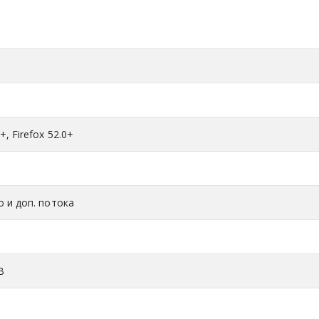
+, Firefox 52.0+
о и доп. потока
В