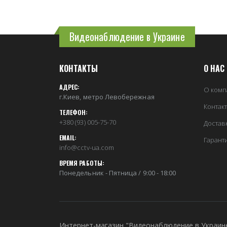
Видеонаблюдение в Украине
КОНТАКТЫ
О НАС
АДРЕС:
О комп
г.Киев, метро Левобережная
Контак
ТЕЛЕФОН:
+380 (93) 005-75-70
Достав
EMAIL:
Гарант
info@cctv-ua.com
ВРЕМЯ РАБОТЫ:
Понедельник - Пятница / 9:00 - 18:00
Интернет-магазин "Видеонаблюдение в Украин