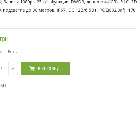
К; Запись: 1080р - 25 к/с; Функции: DWDR, день/ночь(ICR), BLC, 3
К подсветка до 30 метров; IP67, DC 12В/6,5Вт, POE(802.3af), 178 
грн
ие:
Есть
В КОРЗИНУ
мм)