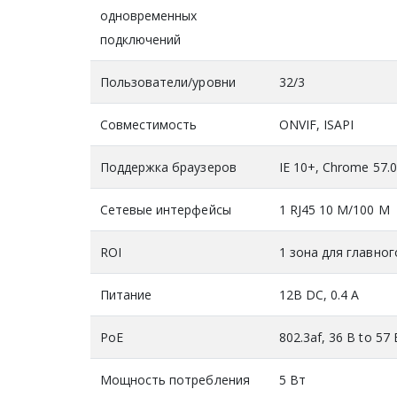
одновременных
подключений
Пользователи/уровни
32/3
Совместимость
ONVIF, ISAPI
Поддержка браузеров
IE 10+, Chrome 57.0
Сетевые интерфейсы
1 RJ45 10 M/100 M
ROI
1 зона для главног
Питание
12В DC, 0.4 A
PoE
802.3af, 36 В to 57 
Мощность потребления
5 Вт