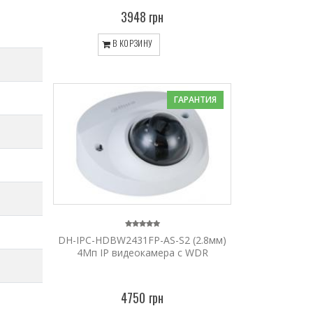
3948 грн
В КОРЗИНУ
ГАРАНТИЯ
DH-IPC-HDBW2431FP-AS-S2 (2.8мм)
4Mп IP видеокамера c WDR
4750 грн