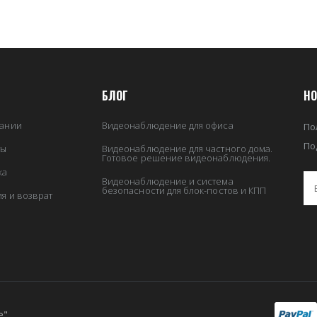
БЛОГ
НО
ании
Видеонаблюдение для офиса
По
По
ты
Видеонаблюдение для частного дома.
Готовое решение видеонаблюдения.
ка
Видеонаблюдение и система
безопасности для блок-постов и КПП
ия и возврат
е"