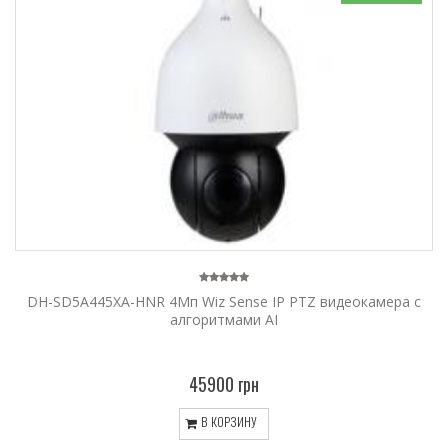
DH-SD5A445XA-HNR 4Мп Wiz Sense IP PTZ видеокамера с
алгоритмами AI
45900 грн
В КОРЗИНУ