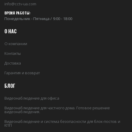
info@cctv-ua.com
ВРЕМЯ РАБОТЫ:
Понедельник - Пятница / 9:00 - 18:00
О НАС
О компании
Контакты
Доставка
Гарантия и возврат
БЛОГ
Видеонаблюдение для офиса
Видеонаблюдение для частного дома. Готовое решение
видеонаблюдения.
Видеонаблюдение и система безопасности для блок-постов и
КПП