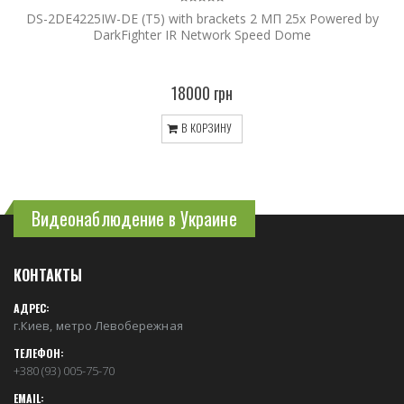
DS-2DE4225IW-DE (T5) with brackets 2 МП 25х Powered by
DarkFighter IR Network Speed Dome
18000 грн
В КОРЗИНУ
Видеонаблюдение в Украине
КОНТАКТЫ
АДРЕС:
г.Киев, метро Левобережная
ТЕЛЕФОН:
+380 (93) 005-75-70
EMAIL: