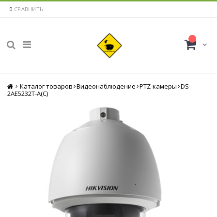
0
СРАВНИТЬ
Каталог товаров
Главная
Видеонаблюдение
PTZ-камеры
DS-
2AE5232T-A(C)