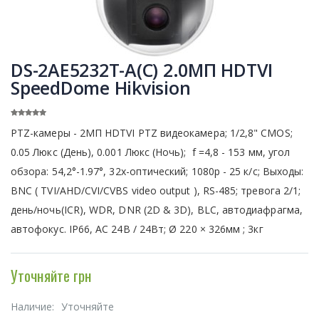
DS-2AE5232T-A(C) 2.0МП HDTVI
SpeedDome Hikvision
PTZ-камеры - 2МП HDTVI PTZ видеокамера; 1/2,8" CMOS;
0.05 Люкс (День), 0.001 Люкс (Ночь); f =4,8 - 153 мм, угол
обзора: 54,2°-1.97°, 32x-оптический; 1080p - 25 к/с; Выходы:
BNC ( TVI/AHD/CVI/CVBS video output ), RS-485; тревога 2/1;
день/ночь(ICR), WDR, DNR (2D & 3D), BLC, автодиафрагма,
автофокус. IP66, AC 24В / 24Вт; Ø 220 × 326мм ; 3кг
Уточняйте грн
Наличие:
Уточняйте