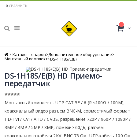
0
СРАВНИТЬ
Каталог товаров
Главная
Дополнительное оборудование
Монтажный комплект
DS-1H18S/E(B)
DS-1H18S/E(B) HD Приемо-
передатчик
Монтажный комплект - UTP CAT 5E / 6 (R <100Ω / 100M),
коаксиальный видео разъем BNC-M, совместимый формат
HD-TVI / CVI / AHD / CVBS, разрешение 720P / 960P / 1080P /
3MP / 4MP / 5MP / 8MP, помехи> 60дБ, разъем
коаксиального кабеля 2KV, BNC 75 Ом, UTP-кабель 100 Ом.