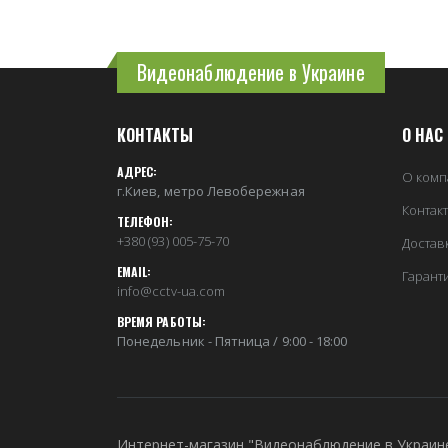
Видеонаблюдение в Украине
КОНТАКТЫ
О НАС
АДРЕС:
О комп
г.Киев, метро Левобережная
Контак
ТЕЛЕФОН:
+380 (93) 005-75-70
Достав
EMAIL:
Гарант
info@cctv-ua.com
ВРЕМЯ РАБОТЫ:
Понедельник - Пятница / 9:00 - 18:00
Интернет-магазин "Видеонаблюдение в Украин