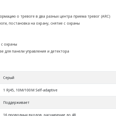
рмацию о тревоге в два разных центра приема тревог (ARC)
оги, постановка на охрану, снятие с охраны
 с охраны
е для панели управления и детектора
Серый
1 RJ45, 10M/100M Self-adaptive
Поддерживает
16 проводных входов, расширение до 48