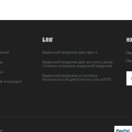
БЛОГ
НО
ании
Видеонаблюдение для офиса
По
По
ты
Видеонаблюдение для частного дома.
Готовое решение видеонаблюдения.
ка
Видеонаблюдение и система
безопасности для блок-постов и КПП
ия и возврат
е"